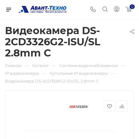
0
Видеокамера DS-
2CD3326G2-ISU/SL
2.8mm C
—
—
—
Главная
Каталог
Системы видеонаблюдения
—
—
IP видеокамеры
Купольные IP видеокамеры
Видеокамера DS-2CD3326G2-ISU/SL 2.8mm C