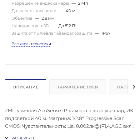
Разрешение видеокамеры
—
2 Мп
Дальность подсветки
—
40 м
Объектив
—
2,8 мм
Наличие microSD
—
До 512 Гб
Защита от пыли/влаги/вандалозащита
—
IP67
Все характеристики
ОПИСАНИЕ
ХАРАКТЕРИСТИКИ
НАЛИЧИЕ
2MP уличная AcuSense IP-камера в корпусе шар, ИК
подсветкой 40 м. Матрица: 1/2.8’’ Progressive Scan
CMOS; Чувствительность: Цв. 0.002лк@(F1,4,AGC вкл.),
0лк с ИК; Угол обзора объектива: по