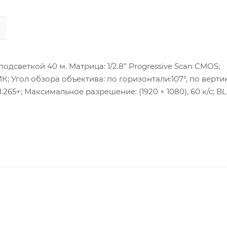
дсветкой 40 м. Матрица: 1/2.8’’ Progressive Scan CMOS;
ИК; Угол обзора объектива: по горизонтали:107°, по вертик
.265+; Максимальное разрешение: (1920 × 1080), 60 к/с; B
 микрофон, аудио вход/выход: 1/1, тревожный вход/выход
: DC12В ± 25%/PoE(802.3af). Потребляемая мощность: 8,2 
еньше (без конденсата); Защита: IP67.