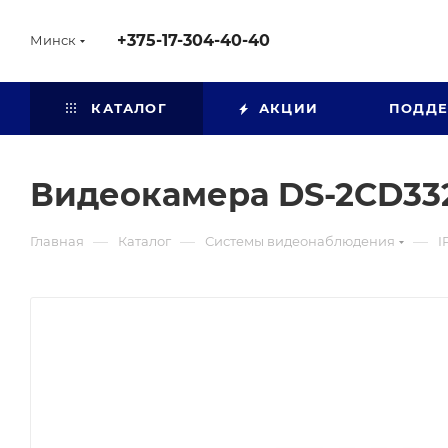
+375-17-304-40-40
Минск
КАТАЛОГ
АКЦИИ
ПОДД
Видеокамера DS-2CD332
—
—
—
Главная
Каталог
Системы видеонаблюдения
I