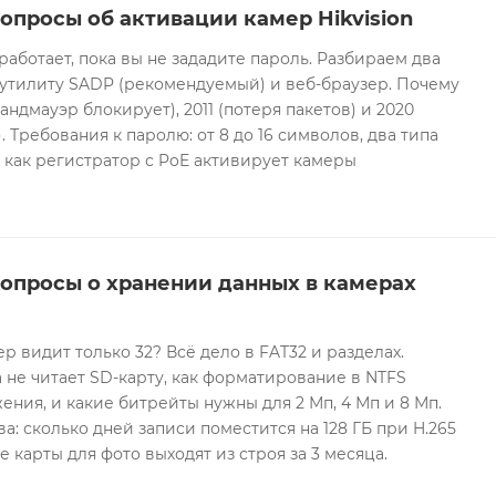
опросы об активации камер Hikvision
 работает, пока вы не зададите пароль. Разбираем два
 утилиту SADP (рекомендуемый) и веб-браузер. Почему
андмауэр блокирует), 2011 (потеря пакетов) и 2020
 Требования к паролю: от 8 до 16 символов, два типа
И как регистратор с PoE активирует камеры
вопросы о хранении данных в камерах
ер видит только 32? Всё дело в FAT32 и разделах.
 не читает SD-карту, как форматирование в NTFS
ния, и какие битрейты нужны для 2 Мп, 4 Мп и 8 Мп.
а: сколько дней записи поместится на 128 ГБ при H.265
е карты для фото выходят из строя за 3 месяца.