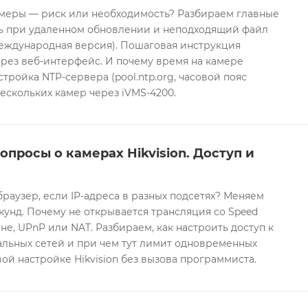
еры — риск или необходимость? Разбираем главные
ть при удаленном обновлении и неподходящий файл
международная версия). Пошаговая инструкция
рез веб-интерфейс. И почему время на камере
тройка NTP-сервера (pool.ntp.org, часовой пояс
ескольких камер через iVMS-4200.
опросы о камерах Hikvision. Доступ и
браузер, если IP-адреса в разных подсетях? Меняем
екунд. Почему не открывается трансляция со Speed
е, UPnP или NAT. Разбираем, как настроить доступ к
альных сетей и при чем тут лимит одновременных
ой настройке Hikvision без вызова программиста.