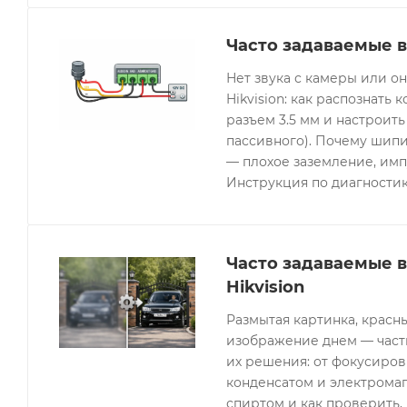
Часто задаваемые в
Нет звука с камеры или 
Hikvision: как распознать 
разъем 3.5 мм и настроить
пассивного). Почему шипи
— плохое заземление, имп
Инструкция по диагностик
Часто задаваемые 
Hikvision
Размытая картинка, красн
изображение днем — часты
их решения: от фокусиров
конденсатом и электрома
спиртом и как проверить, 