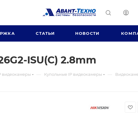
ЕРЖКА
СТАТЬИ
НОВОСТИ
КОМП
6G2-ISU(C) 2.8mm
—
—
P видеокамеры
Купольные IP видеокамеры
Видеокаме