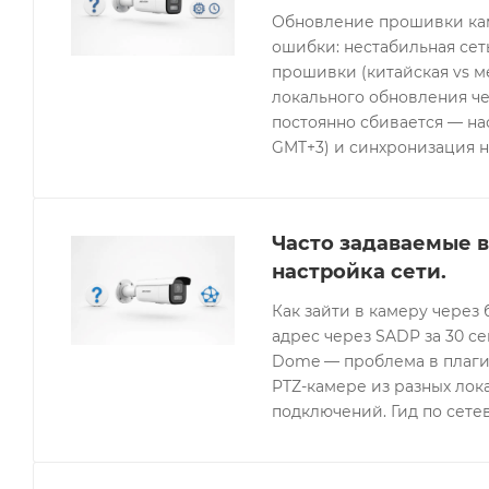
Обновление прошивки кам
ошибки: нестабильная се
прошивки (китайская vs 
локального обновления че
постоянно сбивается — нас
GMT+3) и синхронизация н
Часто задаваемые в
настройка сети.
Как зайти в камеру через 
адрес через SADP за 30 с
Dome — проблема в плагин
PTZ-камере из разных лок
подключений. Гид по сетев