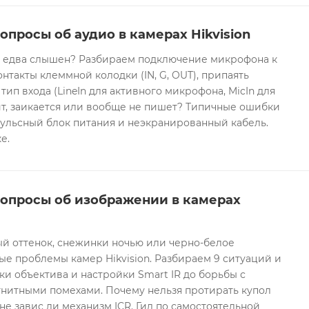
опросы об аудио в камерах Hikvision
он едва слышен? Разбираем подключение микрофона к
контакты клеммной колодки (IN, G, OUT), припаять
 тип входа (LineIn для активного микрофона, MicIn для
т, заикается или вообще не пишет? Типичные ошибки
ульсный блок питания и неэкранированный кабель.
е.
вопросы об изображении в камерах
ый оттенок, снежинки ночью или черно-белое
е проблемы камер Hikvision. Разбираем 9 ситуаций и
ки объектива и настройки Smart IR до борьбы с
гнитными помехами. Почему нельзя протирать купол
не завис ли механизм ICR. Гид по самостоятельной