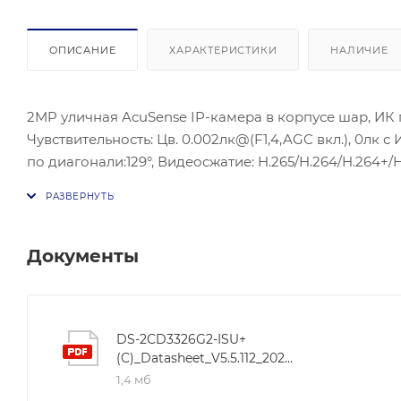
ОПИСАНИЕ
ХАРАКТЕРИСТИКИ
НАЛИЧИЕ
2MP уличная AcuSense IP-камера в корпусе шар, ИК по
Чувствительность: Цв. 0.002лк@(F1,4,AGC вкл.), 0лк с 
по диагонали:129°, Видеосжатие: H.265/H.264/H.264+/H
DNRC; ONVIF(PROFILE S,PROFILE G), ISAPI; Встроенный
Сетевой интерфейс: 1 RJ45 10M/100M Ethernet; Питание
Рабочие условия: -30 °C…+60 °C, влажность 95% или м
Документы
DS-2CD3326G2-ISU+
(C)_Datasheet_V5.5.112_20230208
1,4 мб