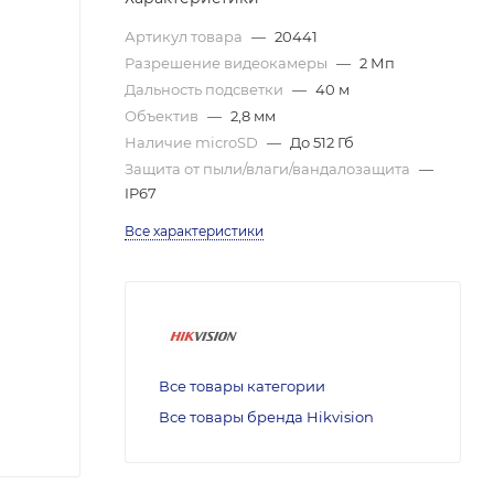
Артикул товара
—
20441
Разрешение видеокамеры
—
2 Мп
Дальность подсветки
—
40 м
Объектив
—
2,8 мм
Наличие microSD
—
До 512 Гб
Защита от пыли/влаги/вандалозащита
—
IP67
Все характеристики
Все товары категории
Все товары бренда Hikvision