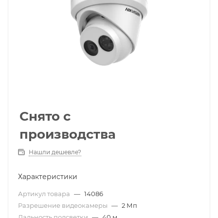
Снято с
производства
Нашли дешевле?
Характеристики
Артикул товара
—
14086
Разрешение видеокамеры
—
2 Мп
Дальность подсветки
—
40 м