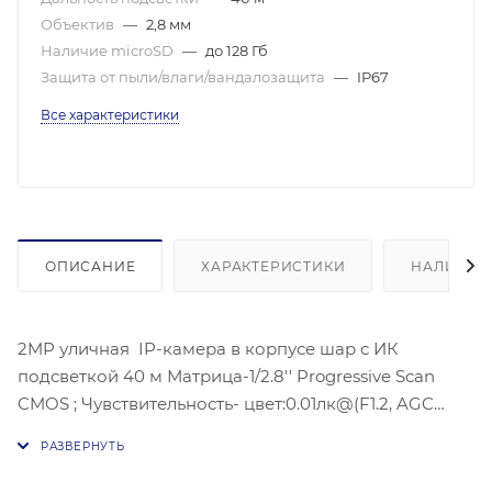
Объектив
—
2,8 мм
Наличие microSD
—
до 128 Гб
Защита от пыли/влаги/вандалозащита
—
IP67
Все характеристики
ОПИСАНИЕ
ХАРАКТЕРИСТИКИ
НАЛИЧИЕ
2MP уличная IP-камера в корпусе шар с ИК
подсветкой 40 м Матрица-1/2.8'' Progressive Scan
CMOS ; Чувствительность- цвет:0.01лк@(F1.2, AGC
ВКЛ).Угол обзора объектива: по горизонтали: 114°, по
вертикали: 62°, по диагонали: 135°,
Видеосжатие: H.265/H.264/H.264+/H.265+;