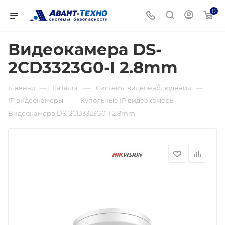
0
Видеокамера DS-
2CD3323G0-I 2.8mm
—
—
—
Главная
Каталог
Системы видеонаблюдения
—
—
IP видеокамеры
Купольные IP видеокамеры
Видеокамера DS-2CD3323G0-I 2.8mm