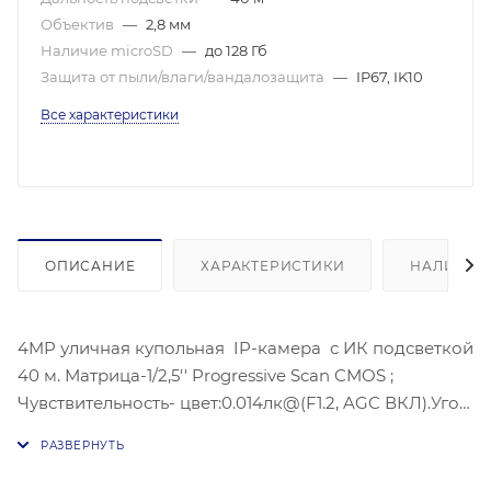
Объектив
—
2,8 мм
Наличие microSD
—
до 128 Гб
Защита от пыли/влаги/вандалозащита
—
IP67, IK10
Все характеристики
ОПИСАНИЕ
ХАРАКТЕРИСТИКИ
НАЛИЧИЕ
4MP уличная купольная IP-камера с ИК подсветкой
40 м. Матрица-1/2,5'' Progressive Scan CMOS ;
Чувствительность- цвет:0.014лк@(F1.2, AGC ВКЛ).Угол
обзора объектива: по горизонтали:109°, по
вертикали: 60°, по диагонали: 131°,
Видеосжатие: H.265/H.264/H.264+/H.265+;