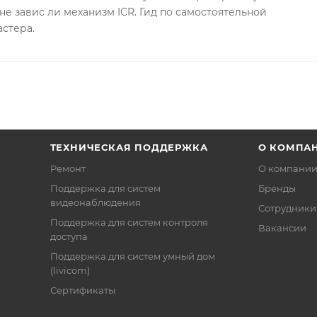
не завис ли механизм ICR. Гид по самостоятельной
астера.
ТЕХНИЧЕСКАЯ ПОДДЕРЖКА
О КОМПА
Ремонт
О компани
Поддержка для систем
Бренды
видеонаблюдения
Сотрудники
Поддержка для систем контроля
Вакансии
доступа
Поддержка для систем умный дом
(livicom)
Сертификаты