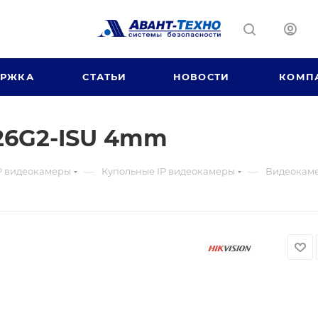
ЕРЖКА
СТАТЬИ
НОВОСТИ
КОМП
26G2-ISU 4mm
—
—
P видеокамеры
Купольные IP видеокамеры
Видеокаме