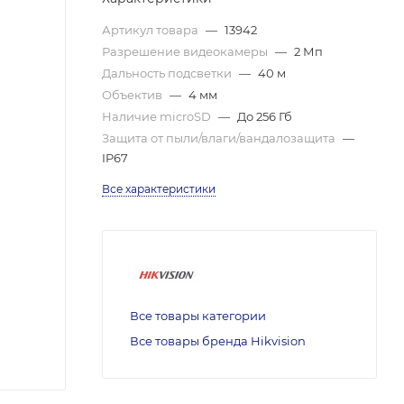
Артикул товара
—
13942
Разрешение видеокамеры
—
2 Мп
Дальность подсветки
—
40 м
Объектив
—
4 мм
Наличие microSD
—
До 256 Гб
Защита от пыли/влаги/вандалозащита
—
IP67
Все характеристики
Все товары категории
Все товары бренда Hikvision