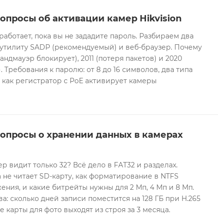
опросы об активации камер Hikvision
 работает, пока вы не зададите пароль. Разбираем два
 утилиту SADP (рекомендуемый) и веб-браузер. Почему
андмауэр блокирует), 2011 (потеря пакетов) и 2020
 Требования к паролю: от 8 до 16 символов, два типа
И как регистратор с PoE активирует камеры
вопросы о хранении данных в камерах
ер видит только 32? Всё дело в FAT32 и разделах.
 не читает SD-карту, как форматирование в NTFS
ния, и какие битрейты нужны для 2 Мп, 4 Мп и 8 Мп.
а: сколько дней записи поместится на 128 ГБ при H.265
е карты для фото выходят из строя за 3 месяца.