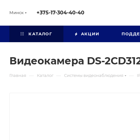
+375-17-304-40-40
Минск
КАТАЛОГ
АКЦИИ
ПОДД
Видеокамера DS-2CD31
—
—
—
Главная
Каталог
Системы видеонаблюдения
I