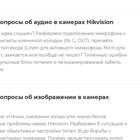
опросы об аудио в камерах Hikvision
он едва слышен? Разбираем подключение микрофона к
контакты клеммной колодки (IN, G, OUT), припаять
 тип входа (LineIn для активного микрофона, MicIn для
т, заикается или вообще не пишет? Типичные ошибки
ульсный блок питания и неэкранированный кабель.
е.
вопросы об изображении в камерах
ый оттенок, снежинки ночью или черно-белое
е проблемы камер Hikvision. Разбираем 9 ситуаций и
ки объектива и настройки Smart IR до борьбы с
гнитными помехами. Почему нельзя протирать купол