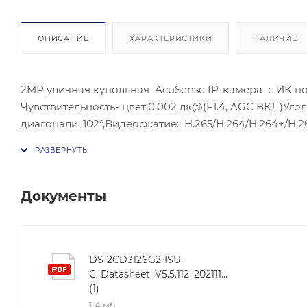
ОПИСАНИЕ
ХАРАКТЕРИСТИКИ
НАЛИЧИЕ
2MP уличная купольная AcuSense IP-камера с ИК подс
Чувствительность- цвет:0.002 лк@(F1.4, AGC ВКЛ)Угол 
диагонали: 102°,Видеосжатие: H.265/H.264/H.264+/H.2
ONVIF(PROFILE S,PROFILE G), ISAPI; Встроенный микр
интерфейс: 1 RJ45 10M/100M Ethernet; Питание: DC12В
условия: -30 °C…+60 °C, влажность 95% или меньше (бе
Документы
DS-2CD3126G2-ISU-
C_Datasheet_V5.5.112_20211130
(1)
1,4 мб