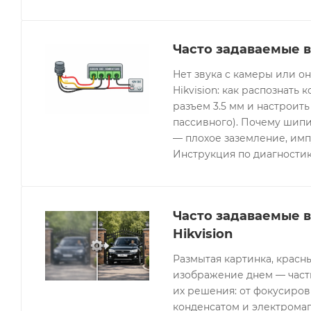
Часто задаваемые в
Нет звука с камеры или 
Hikvision: как распознать 
разъем 3.5 мм и настроить
пассивного). Почему шипи
— плохое заземление, имп
Инструкция по диагностик
Часто задаваемые 
Hikvision
Размытая картинка, красн
изображение днем — часты
их решения: от фокусиров
конденсатом и электрома