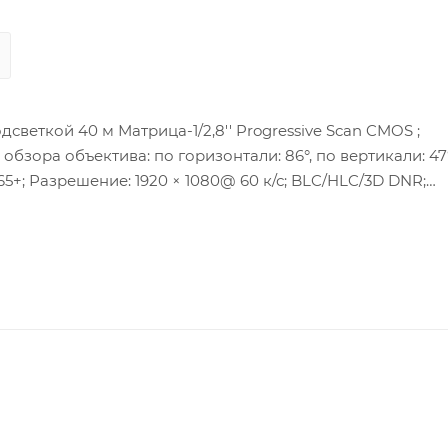
веткой 40 м Матрица-1/2,8'' Progressive Scan CMOS ;
обзора объектива: по горизонтали: 86°, по вертикали: 47°
65+; Разрешение: 1920 × 1080@ 60 к/с; BLC/HLC/3D DNR;
офон, Аудио вход/выход: 1/1, Тревожный вход/выход: 1/1.
 ± 25%/PoE(802.3af); Потребляемая мощность: 8,5 Вт макс.
з конденсата); Защита: IP67,IK10.