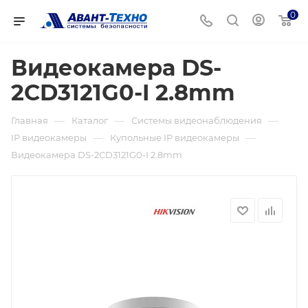
0
Видеокамера DS-
2CD3121G0-I 2.8mm
—
—
—
Главная
Каталог
Системы видеонаблюдения
—
—
IP видеокамеры
Купольные IP видеокамеры
Видеокамера DS-2CD3121G0-I 2.8mm