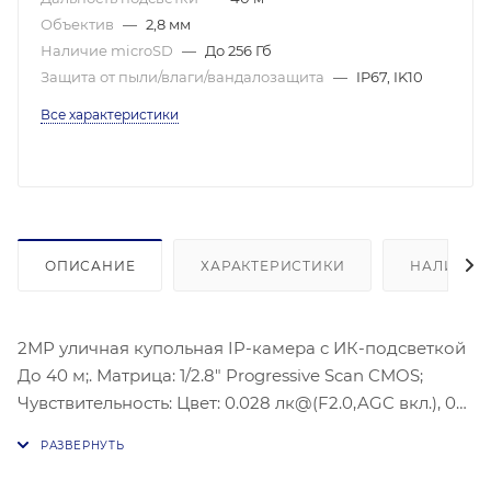
Объектив
—
2,8 мм
Наличие microSD
—
До 256 Гб
Защита от пыли/влаги/вандалозащита
—
IP67, IK10
Все характеристики
ОПИСАНИЕ
ХАРАКТЕРИСТИКИ
НАЛИЧИЕ
2МР уличная купольная IP-камера c ИК-подсветкой
До 40 м;. Матрица: 1/2.8" Progressive Scan CMOS;
Чувствительность: Цвет: 0.028 лк@(F2.0,AGC вкл.), 0
лк с ИК; Объектив: 2.8 мм @F2.0; Угол обзора
объектива: по горизонтали: 112°, по вертикали: 60°, по
диагонали: 132°; Максимальное разрешение: