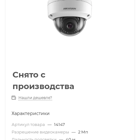
Снято с
производства
Нашли дешевле?
Характеристики
Артикул товара
—
14147
Разрешение видеокамеры
—
2 Мп
Дальность подсветки
—
40 м