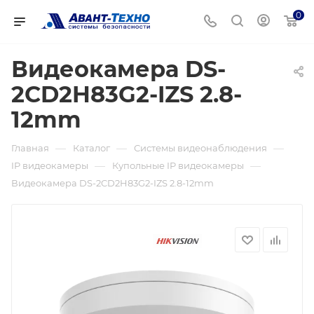
0
Видеокамера DS-
2CD2H83G2-IZS 2.8-
12mm
—
—
—
Главная
Каталог
Системы видеонаблюдения
—
—
IP видеокамеры
Купольные IP видеокамеры
Видеокамера DS-2CD2H83G2-IZS 2.8-12mm