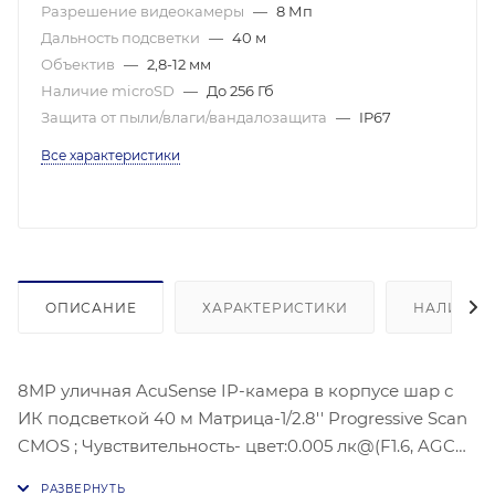
Разрешение видеокамеры
—
8 Мп
Дальность подсветки
—
40 м
Объектив
—
2,8-12 мм
Наличие microSD
—
До 256 Гб
Защита от пыли/влаги/вандалозащита
—
IP67
Все характеристики
ОПИСАНИЕ
ХАРАКТЕРИСТИКИ
НАЛИЧИЕ
8MP уличная AcuSense IP-камера в корпусе шар с
ИК подсветкой 40 м Матрица-1/2.8'' Progressive Scan
CMOS ; Чувствительность- цвет:0.005 лк@(F1.6, AGC
ВКЛ) Угол: 108° - 30°; 3840 × 2160 @ 30 к/с;