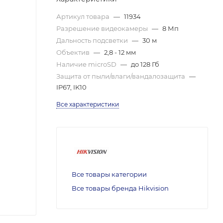
Артикул товара
—
11934
Разрешение видеокамеры
—
8 Мп
Дальность подсветки
—
30 м
Объектив
—
2,8 - 12 мм
Наличие microSD
—
до 128 Гб
Защита от пыли/влаги/вандалозащита
—
IP67, IK10
Все характеристики
Все товары категории
Все товары бренда Hikvision