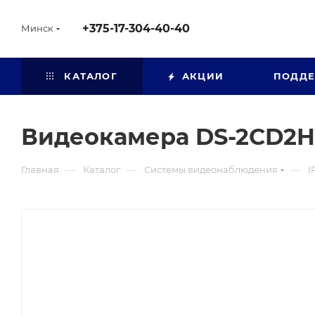
+375-17-304-40-40
Минск
КАТАЛОГ
АКЦИИ
ПОДД
Видеокамера DS-2CD2H
—
—
—
Главная
Каталог
Системы видеонаблюдения
I