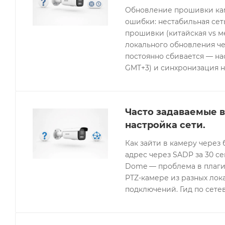
Обновление прошивки кам
ошибки: нестабильная се
прошивки (китайская vs 
локального обновления че
постоянно сбивается — нас
GMT+3) и синхронизация н
Часто задаваемые в
настройка сети.
Как зайти в камеру через 
адрес через SADP за 30 с
Dome — проблема в плагин
PTZ-камере из разных лок
подключений. Гид по сетев