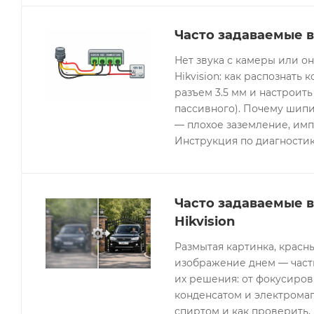
Часто задаваемые в
Нет звука с камеры или 
Hikvision: как распознать 
разъем 3.5 мм и настроить
пассивного). Почему шипи
— плохое заземление, имп
Инструкция по диагностик
Часто задаваемые 
Hikvision
Размытая картинка, красн
изображение днем — часты
их решения: от фокусиров
конденсатом и электрома
спиртом и как проверить, 