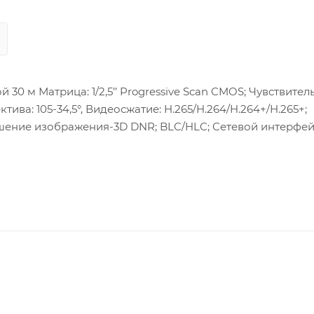
30 м Матрица: 1/2,5’’ Progressive Scan CMOS; Чувствитель
ектива: 105-34,5°, Видеосжатие: H.265/H.264/H.264+/H.265+;
учшение изображения-3D DNR; BLC/HLC; Сетевой интерфейс
вход/выход:1/1, Питание: DC12В ± 25%/PoE(802.3af); Потре
°C, влажность 95% или меньше (без конденсата); Защита: IP