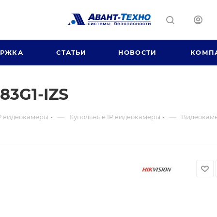
ЕРЖКА
СТАТЬИ
НОВОСТИ
КОМП
83G1-IZS
—
—
P видеокамеры
Купольные IP видеокамеры
Видеокаме