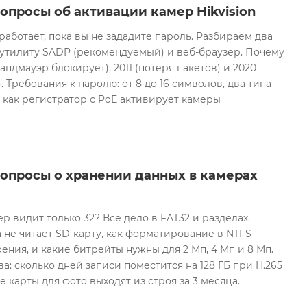
опросы об активации камер Hikvision
 работает, пока вы не зададите пароль. Разбираем два
 утилиту SADP (рекомендуемый) и веб-браузер. Почему
андмауэр блокирует), 2011 (потеря пакетов) и 2020
 Требования к паролю: от 8 до 16 символов, два типа
И как регистратор с PoE активирует камеры
вопросы о хранении данных в камерах
ер видит только 32? Всё дело в FAT32 и разделах.
 не читает SD-карту, как форматирование в NTFS
ния, и какие битрейты нужны для 2 Мп, 4 Мп и 8 Мп.
а: сколько дней записи поместится на 128 ГБ при H.265
е карты для фото выходят из строя за 3 месяца.