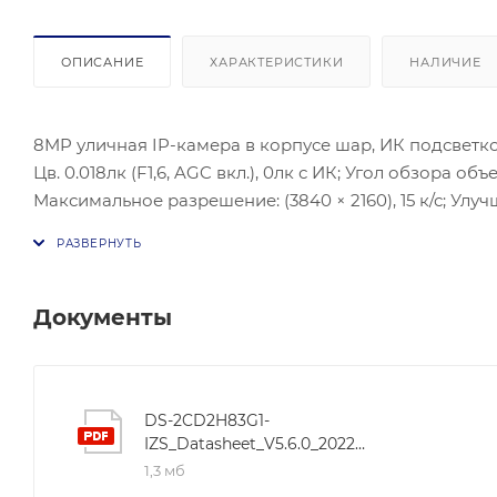
ОПИСАНИЕ
ХАРАКТЕРИСТИКИ
НАЛИЧИЕ
8MP уличная IP-камера в корпусе шар, ИК подсветкой 
Цв. 0.018лк (F1,6, AGC вкл.), 0лк с ИК; Угол обзора объ
Максимальное разрешение: (3840 × 2160), 15 к/с; Ул
10M/100M Ethernet; Тревожный вход/выход: 1/1, Аудио 
мощность: 12,5 Вт макс.; Рабочие условия: -30 °C…+60 
Документы
DS-2CD2H83G1-
IZS_Datasheet_V5.6.0_20220628
1,3 мб