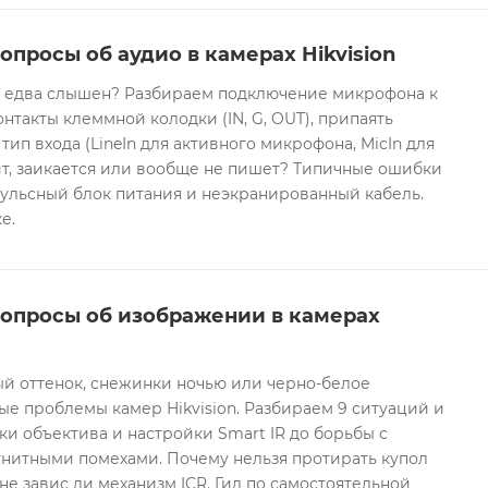
опросы об аудио в камерах Hikvision
он едва слышен? Разбираем подключение микрофона к
контакты клеммной колодки (IN, G, OUT), припаять
 тип входа (LineIn для активного микрофона, MicIn для
т, заикается или вообще не пишет? Типичные ошибки
ульсный блок питания и неэкранированный кабель.
е.
вопросы об изображении в камерах
ый оттенок, снежинки ночью или черно-белое
е проблемы камер Hikvision. Разбираем 9 ситуаций и
ки объектива и настройки Smart IR до борьбы с
гнитными помехами. Почему нельзя протирать купол
не завис ли механизм ICR. Гид по самостоятельной