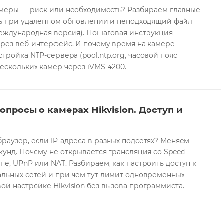
еры — риск или необходимость? Разбираем главные
ть при удаленном обновлении и неподходящий файл
международная версия). Пошаговая инструкция
рез веб-интерфейс. И почему время на камере
тройка NTP-сервера (pool.ntp.org, часовой пояс
ескольких камер через iVMS-4200.
опросы о камерах Hikvision. Доступ и
браузер, если IP-адреса в разных подсетях? Меняем
екунд. Почему не открывается трансляция со Speed
е, UPnP или NAT. Разбираем, как настроить доступ к
альных сетей и при чем тут лимит одновременных
ой настройке Hikvision без вызова программиста.