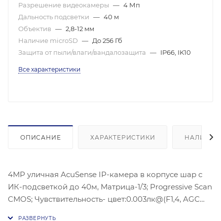
Разрешение видеокамеры
—
4 Мп
Дальность подсветки
—
40 м
Объектив
—
2,8-12 мм
Наличие microSD
—
До 256 Гб
Защита от пыли/влаги/вандалозащита
—
IP66, IK10
Все характеристики
ОПИСАНИЕ
ХАРАКТЕРИСТИКИ
НАЛИЧИЕ
4МР уличная AcuSense IP-камера в корпусе шар с
ИК-подсветкой до 40м, Матрица-1/3; Progressive Scan
CMOS; Чувствительность- цвет:0.003лк@(F1,4, AGC
ВКЛ) , Разрешение: 2688 × 1520 @30 к/с; Угол: по