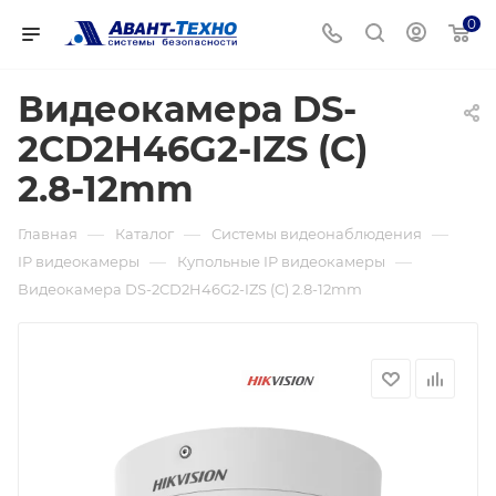
0
Видеокамера DS-
2CD2H46G2-IZS (C)
2.8-12mm
—
—
—
Главная
Каталог
Системы видеонаблюдения
—
—
IP видеокамеры
Купольные IP видеокамеры
Видеокамера DS-2CD2H46G2-IZS (C) 2.8-12mm