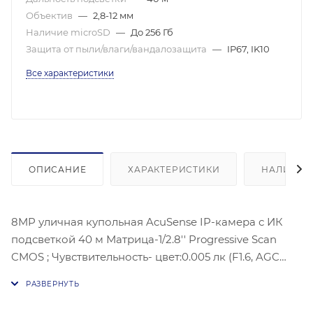
Объектив
—
2,8-12 мм
Наличие microSD
—
До 256 Гб
Защита от пыли/влаги/вандалозащита
—
IP67, IK10
Все характеристики
ОПИСАНИЕ
ХАРАКТЕРИСТИКИ
НАЛИЧИЕ
8MP уличная купольная AcuSense IP-камера с ИК
подсветкой 40 м Матрица-1/2.8'' Progressive Scan
CMOS ; Чувствительность- цвет:0.005 лк (F1.6, AGC
ВКЛ) Угол: 108° - 30°; 3840 × 2160 @ 30 к/с;
BLC/HLC/3D DNR; Аудио вход/выход: 1/1, Тревожный
вход/выход: 1/1, Сетевой интерфейс: 1 RJ45 10M/100M