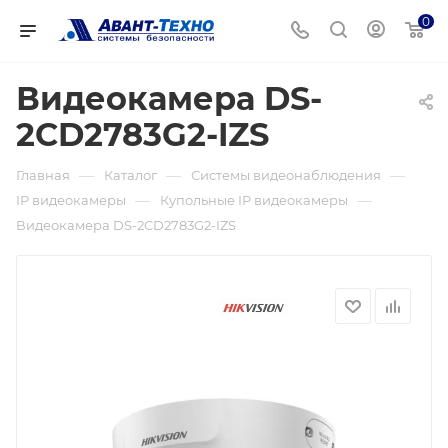
0
Видеокамера DS-
2CD2783G2-IZS
—
—
—
Главная
Каталог
Системы видеонаблюдения
—
—
IP видеокамеры
Купольные IP видеокамеры
Видеокамера DS-2CD2783G2-IZS