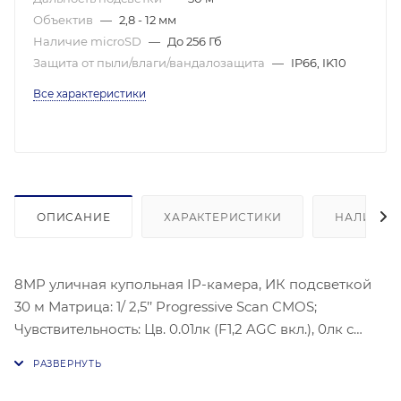
Объектив
—
2,8 - 12 мм
Наличие microSD
—
До 256 Гб
Защита от пыли/влаги/вандалозащита
—
IP66, IK10
Все характеристики
ОПИСАНИЕ
ХАРАКТЕРИСТИКИ
НАЛИЧИЕ
8MP уличная купольная IP-камера, ИК подсветкой
30 м Матрица: 1/ 2,5’’ Progressive Scan CMOS;
Чувствительность: Цв. 0.01лк (F1,2 AGC вкл.), 0лк с
ИК;Угол обзора объектива: 105-34,5°, Видеосжатие:
H.265/H.264/H.264+/H.265+; Максимальное
разрешение: (3840 × 2160), 15 к/с; BLC /3D DNRC;