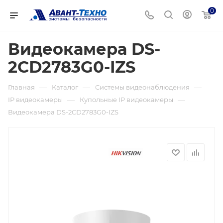
0
Видеокамера DS-
2CD2783G0-IZS
—
—
—
Главная
Каталог
Системы видеонаблюдения
—
—
IP видеокамеры
Купольные IP видеокамеры
Видеокамера DS-2CD2783G0-IZS