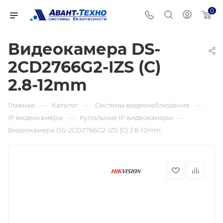
0
Видеокамера DS-
2CD2766G2-IZS (C)
2.8-12mm
—
—
—
Главная
Каталог
Системы видеонаблюдения
—
—
IP видеокамеры
Купольные IP видеокамеры
Видеокамера DS-2CD2766G2-IZS (C) 2.8-12mm