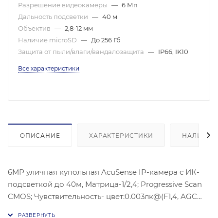
Разрешение видеокамеры
—
6 Мп
Дальность подсветки
—
40 м
Объектив
—
2,8-12 мм
Наличие microSD
—
До 256 Гб
Защита от пыли/влаги/вандалозащита
—
IP66, IK10
Все характеристики
ОПИСАНИЕ
ХАРАКТЕРИСТИКИ
НАЛИЧИЕ
6МР уличная купольная AcuSense IP-камера с ИК-
подсветкой до 40м, Матрица-1/2,4; Progressive Scan
CMOS; Чувствительность- цвет:0.003лк@(F1,4, AGC
ВКЛ) , Разрешение: 3200 × 1800 @30 к/с; Угол: по