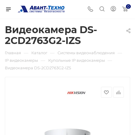
0
Видеокамера DS-
2CD2763G2-IZS
—
—
—
Главная
Каталог
Системы видеонаблюдения
—
—
IP видеокамеры
Купольные IP видеокамеры
Видеокамера DS-2CD2763G2-IZS