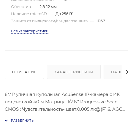
Объектив
—
2,8-12 мм
Наличие microSD
—
До 256 Гб
Защита от пыли/влаги/вандалозащита
—
IP67
Все характеристики
ОПИСАНИЕ
ХАРАКТЕРИСТИКИ
НАЛИЧИЕ
6MP уличная купольная AcuSense IP-камера с ИК
подсветкой 40 м Матрица-1/2.8'' Progressive Scan
CMOS ; Чувствительность- цвет:0.005 лк@(F1.6, AGC
ВКЛ) Угол: 106° - 32°; 3200 × 1800@ 30 к/с; BLC/HLC/3D
DNRC; ONVIF(PROFILE S,PROFILE G), ISAPI; Сетевой
интерфейс: 1 RJ45 10M/100M Ethernet; Питание: DC12В