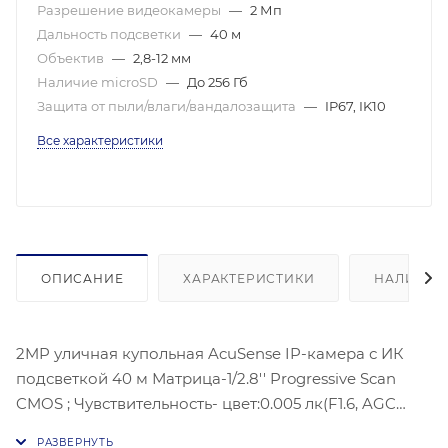
Разрешение видеокамеры
—
2 Мп
Дальность подсветки
—
40 м
Объектив
—
2,8-12 мм
Наличие microSD
—
До 256 Гб
Защита от пыли/влаги/вандалозащита
—
IP67, IK10
Все характеристики
ОПИСАНИЕ
ХАРАКТЕРИСТИКИ
НАЛИЧИЕ
2MP уличная купольная AcuSense IP-камера с ИК
подсветкой 40 м Матрица-1/2.8'' Progressive Scan
CMOS ; Чувствительность- цвет:0.005 лк(F1.6, AGC
ВКЛ) Угол: 107° - 32°;1920 × 1080 @ 30 к/с;