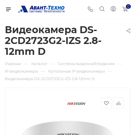
0
Видеокамера DS-
2CD2723G2-IZS 2.8-
12mm D
—
—
—
Главная
Каталог
Системы видеонаблюдения
—
—
IP видеокамеры
Купольные IP видеокамеры
Видеокамера DS-2CD2723G2-IZS 2.8-12mm D