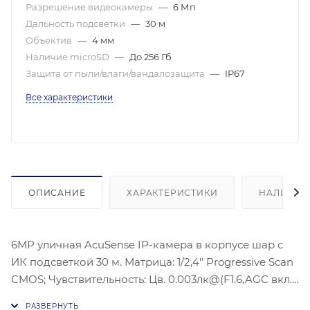
Разрешение видеокамеры
—
6 Мп
Дальность подсветки
—
30 м
Объектив
—
4 мм
Наличие microSD
—
До 256 Гб
Защита от пыли/влаги/вандалозащита
—
IP67
Все характеристики
ОПИСАНИЕ
ХАРАКТЕРИСТИКИ
НАЛИЧИЕ
6MP уличная AcuSense IP-камера в корпусе шар с
ИК подсветкой 30 м. Матрица: 1/2,4’’ Progressive Scan
CMOS; Чувствительность: Цв. 0.003лк@(F1.6,AGC вкл.),
0лк с ИК; Угол обзора объектива: по горизонтали: