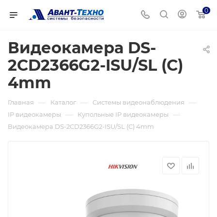
0
Видеокамера DS-
2CD2366G2-ISU/SL (C)
4mm
—
—
—
Главная
Каталог
Системы видеонаблюдения
—
—
IP видеокамеры
Купольные IP видеокамеры
Видеокамера DS-2CD2366G2-ISU/SL (C) 4mm