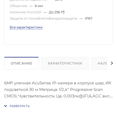
Объектив
—
6 мм
Наличие microSD
—
До 256 Гб
Защита от пыли/влаги/вандалозащита
—
IP67
Все характеристики
ОПИСАНИЕ
ХАРАКТЕРИСТИКИ
НАЛИЧИЕ
6MP уличная AcuSense IP-камера в корпусе шар, ИК
подсветкой 30 м Матрица: 1/2,4’’ Progressive Scan
CMOS; Чувствительность: Цв. 0.003лк@(F1,6,AGC вкл.),
0лк с ИК;Угол обзора объектива: по
горизонтали:47,5°, по вертикали:26°, по диагонали:
54,5°, Видеосжатие: H.265/H.264/H.264+/H.265+;