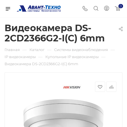
0
Видеокамера DS-
2CD2366G2-I(C) 6mm
—
—
—
Главная
Каталог
Системы видеонаблюдения
—
—
IP видеокамеры
Купольные IP видеокамеры
Видеокамера DS-2CD2366G2-I(C) 6mm