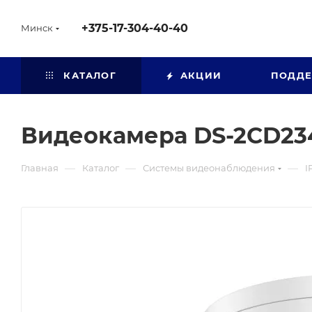
+375-17-304-40-40
Минск
КАТАЛОГ
АКЦИИ
ПОДД
Видеокамера DS-2CD23
—
—
—
Главная
Каталог
Системы видеонаблюдения
I