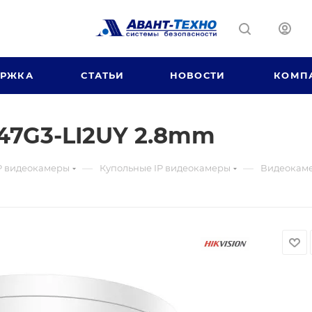
ЕРЖКА
СТАТЬИ
НОВОСТИ
КОМП
47G3-LI2UY 2.8mm
—
—
P видеокамеры
Купольные IP видеокамеры
Видеокаме