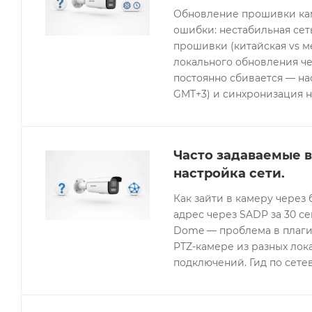
Обновление прошивки кам
ошибки: нестабильная се
прошивки (китайская vs 
локального обновления че
постоянно сбивается — нас
GMT+3) и синхронизация н
Часто задаваемые в
настройка сети.
Как зайти в камеру через 
адрес через SADP за 30 с
Dome — проблема в плагин
PTZ-камере из разных лок
подключений. Гид по сетев