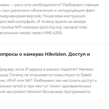
еры — риск или необходимость? Разбираем главные
ть при удаленном обновлении и неподходящий файл
международная версия). Пошаговая инструкция
рез веб-интерфейс. И почему время на камере
тройка NTP-сервера (pool.ntp.org, часовой пояс
ескольких камер через iVMS-4200.
опросы о камерах Hikvision. Доступ и
браузер, если IP-адреса в разных подсетях? Меняем
екунд. Почему не открывается трансляция со Speed
е, UPnP или NAT. Разбираем, как настроить доступ к
альных сетей и при чем тут лимит одновременных
ой настройке Hikvision без вызова программиста.