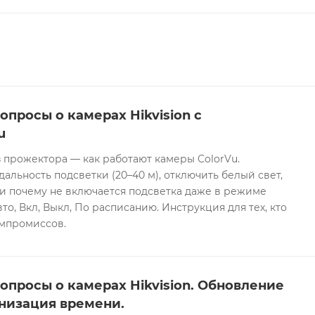
 двух микрофонов) и имеет кнопку сброса. Камера
ия (с активацией по типам целей — человек и транспор
изацию о неисправности. Из интеллектуальных событий
лубокого обучения (Deep Learning) камера выполняет з
жение пересечения линии, вторжения, входа в зону и вы
еловек и транспорт). Питание осуществляется от источни
ие 8.5 Вт) через коаксиальный разъем Ø 5.5 мм с защито
опросы о камерах Hikvision с
.3af, Class 3, макс. 11 Вт). Корпус и крышка устройства 
u
50 г. Камера работает в температурном диапазоне от -30
 прожектора — как работают камеры ColorVu.
оответствует стандартам защиты IP67 и NEMA 4X, что обе
дальность подсветки (20–40 м), отключить белый свет,
и почему не включается подсветка даже в режиме
то, Вкл, Выкл, По расписанию. Инструкция для тех, кто
омпромиссов.
опросы о камерах Hikvision. Обновление
низация времени.