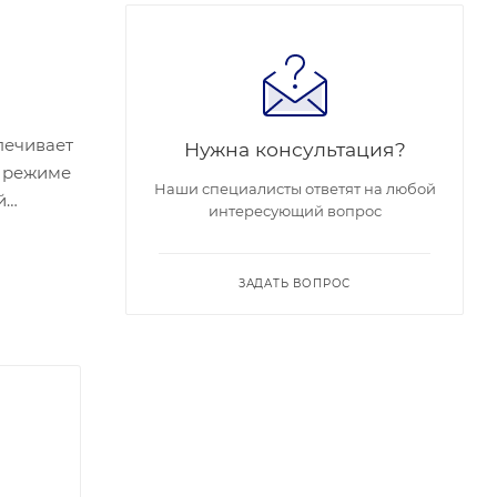
печивает
Нужна консультация?
м режиме
Наши специалисты ответят на любой
й
интересующий вопрос
 дневным
1.1°, по
й свет и
ЗАДАТЬ ВОПРОС
и
ается с
я
ум (SNR)
орт
 Камера