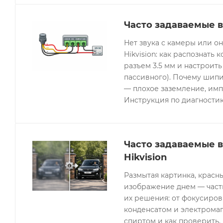
Часто задаваемые в
Нет звука с камеры или 
Hikvision: как распознать 
разъем 3.5 мм и настроить
пассивного). Почему шипи
— плохое заземление, имп
Инструкция по диагностик
Часто задаваемые 
Hikvision
Размытая картинка, красн
изображение днем — часты
их решения: от фокусиров
конденсатом и электрома
спиртом и как проверить, 