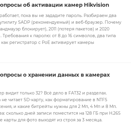
опросы об активации камер Hikvision
 работает, пока вы не зададите пароль. Разбираем два
 утилиту SADP (рекомендуемый) и веб-браузер. Почему
андмауэр блокирует), 2011 (потеря пакетов) и 2020
 Требования к паролю: от 8 до 16 символов, два типа
И как регистратор с PoE активирует камеры
вопросы о хранении данных в камерах
ер видит только 32? Всё дело в FAT32 и разделах.
 не читает SD-карту, как форматирование в NTFS
ния, и какие битрейты нужны для 2 Мп, 4 Мп и 8 Мп.
а: сколько дней записи поместится на 128 ГБ при H.265
е карты для фото выходят из строя за 3 месяца.