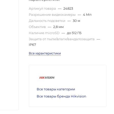
Артикул товара
—
24823
Разрешение видеокамеры
—
4 Мп
Дальность подсветки
—
30 м
Объектив
—
2,8 мм
Наличие microSD
—
до 512 ГБ
Защита от пыли/влаги/вандалозащита
—
IP67
Все характеристики
Все товары категории
Все товары бренда Hikvision