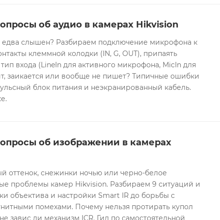
опросы об аудио в камерах Hikvision
он едва слышен? Разбираем подключение микрофона к
контакты клеммной колодки (IN, G, OUT), припаять
 тип входа (LineIn для активного микрофона, MicIn для
т, заикается или вообще не пишет? Типичные ошибки
ульсный блок питания и неэкранированный кабель.
е.
вопросы об изображении в камерах
ый оттенок, снежинки ночью или черно-белое
е проблемы камер Hikvision. Разбираем 9 ситуаций и
ки объектива и настройки Smart IR до борьбы с
гнитными помехами. Почему нельзя протирать купол
не завис ли механизм ICR. Гид по самостоятельной