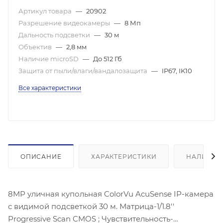
Артикул товара
—
20902
Разрешение видеокамеры
—
8 Мп
Дальность подсветки
—
30 м
Объектив
—
2,8 мм
Наличие microSD
—
До 512 Гб
Защита от пыли/влаги/вандалозащита
—
IP67, IK10
Все характеристики
ОПИСАНИЕ
ХАРАКТЕРИСТИКИ
НАЛИЧИЕ
8MP уличная купольная ColorVu AcuSense IP-камера
с видимой подсветкой 30 м. Матрица-1/1.8''
Progressive Scan CMOS ; Чувствительность-