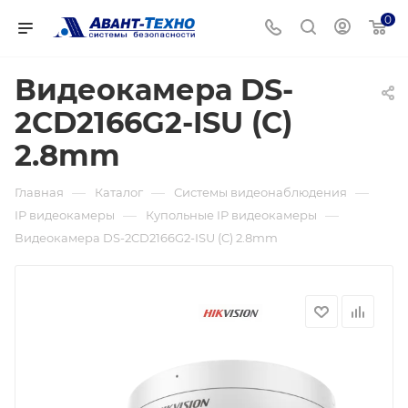
0
Видеокамера DS-
2CD2166G2-ISU (C)
2.8mm
—
—
—
Главная
Каталог
Системы видеонаблюдения
—
—
IP видеокамеры
Купольные IP видеокамеры
Видеокамера DS-2CD2166G2-ISU (C) 2.8mm