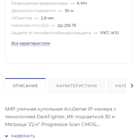
Разрешение видеокамеры
—
6 Мп
Дальность подсветки
—
30 м
Объектив
—
2,8 мм
Наличие microSD
—
До 256 Гб
Защита от пыли/влаги/вандалозащита
—
IP67, IK10
Все характеристики
ОПИСАНИЕ
ХАРАКТЕРИСТИКИ
НАЛИЧИЕ
6MP уличная купольная AcuSense IP-камера с
технологией DarkFighter, ИК подсветкой 30 м
Матрица: 1/2,4’’ Progressive Scan CMOS;
Чувствительность: Цв. 0.003лк@(F1,6,AGC вкл.), 0лк с