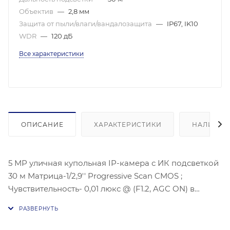
Объектив
—
2,8 мм
Защита от пыли/влаги/вандалозащита
—
IP67, IK10
WDR
—
120 дБ
Все характеристики
ОПИСАНИЕ
ХАРАКТЕРИСТИКИ
НАЛИЧИЕ
5 МР уличная купольная IP-камера с ИК подсветкой
30 м Матрица-1/2,9'' Progressive Scan CMOS ;
Чувствительность- 0,01 люкс @ (F1.2, AGC ON) в
цветном режиме , 2,8 мм угол 97°; 2944 × 1656 @30 к/
с; BLC/ 3D DNR/; Видеосжатие: H.265, H.265+, H.264+,
H.264; Сетевой интерфейс: 1 RJ45 10M/100M Ethernet;