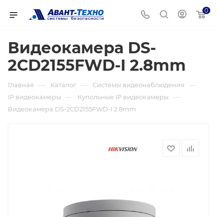
0
Видеокамера DS-
2CD2155FWD-I 2.8mm
—
—
—
Главная
Каталог
Системы видеонаблюдения
—
—
IP видеокамеры
Купольные IP видеокамеры
Видеокамера DS-2CD2155FWD-I 2.8mm