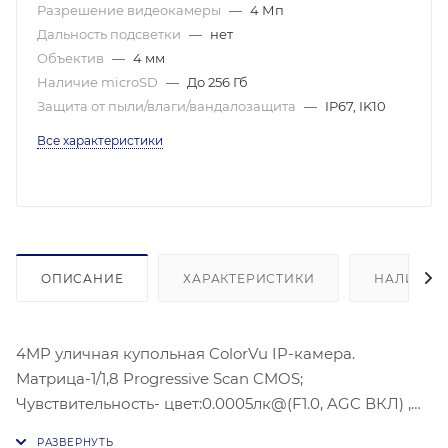
Разрешение видеокамеры
—
4 Мп
Дальность подсветки
—
нет
Объектив
—
4 мм
Наличие microSD
—
До 256 Гб
Защита от пыли/влаги/вандалозащита
—
IP67, IK10
Все характеристики
ОПИСАНИЕ
ХАРАКТЕРИСТИКИ
НАЛИЧИЕ
4MP уличная купольная ColorVu IP-камера.
Матрица-1/1,8 Progressive Scan CMOS;
Чувствительность- цвет:0.0005лк@(F1.0, AGC ВКЛ) ,
2688 × 1520 @30 к/с; WDR 130 дБ, Угол обзора