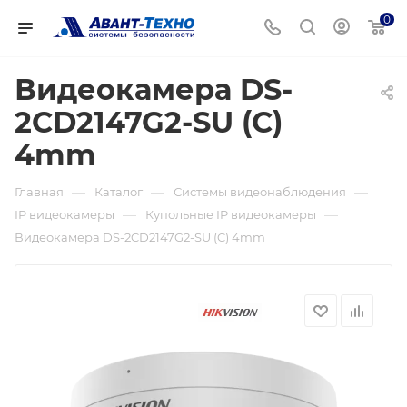
0
Видеокамера DS-
2CD2147G2-SU (C)
4mm
—
—
—
Главная
Каталог
Системы видеонаблюдения
—
—
IP видеокамеры
Купольные IP видеокамеры
Видеокамера DS-2CD2147G2-SU (C) 4mm