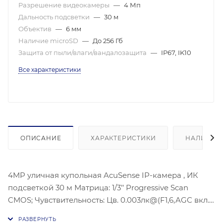
Разрешение видеокамеры
—
4 Мп
Дальность подсветки
—
30 м
Объектив
—
6 мм
Наличие microSD
—
До 256 Гб
Защита от пыли/влаги/вандалозащита
—
IP67, IK10
Все характеристики
ОПИСАНИЕ
ХАРАКТЕРИСТИКИ
НАЛИЧИЕ
4MP уличная купольная AcuSense IP-камера , ИК
подсветкой 30 м Матрица: 1/3’’ Progressive Scan
CMOS; Чувствительность: Цв. 0.003лк@(F1,6,AGC вкл.),
0лк с ИК; Угол обзора объектива: по горизонтали: