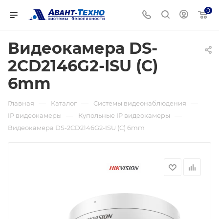
0
Видеокамера DS-
2CD2146G2-ISU (C)
6mm
—
—
—
Главная
Каталог
Системы видеонаблюдения
—
—
IP видеокамеры
Купольные IP видеокамеры
Видеокамера DS-2CD2146G2-ISU (C) 6mm