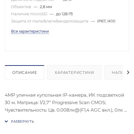
Объектив
—
2,8 мм
Наличие microSD
—
до 128 Гб
Защита от пыли/влаги/вандалозащита
—
IP67, IK10
Все характеристики
ОПИСАНИЕ
ХАРАКТЕРИСТИКИ
НАЛИЧИЕ
4MP уличная купольная IP-камера, ИК подсветкой
30 м. Матрица: 1/2,7’’ Progressive Scan CMOS;
Чувствительность: Цв. 0.008лк@(F1,4 AGC вкл.), 0лк с
ИК; Угол обзора объектива: по горизонтали: 109°, по
вертикали: 60°, по диагонали: 131°;Видеосжатие:
H.265/H.264/H.264+/H.265+; Максимальное