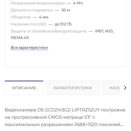
Разрешение видеокамеры
—
4 Мп
Дальность подсветки
—
30 м
Объектив
—
4 мм
Наличие microSD
—
до 512 ГБ
Защита от пыли/влаги/вандалозащита
—
IP67, IK10,
NEMA 4X
Все характеристики
ОПИСАНИЕ
ХАРАКТЕРИСТИКИ
НАЛИЧИЕ
Видеокамера DS-2CD2143G2-LIPTRZS2UY построена
на прогрессивной CMOS-матрице 1/3" с
максимальным разрешением 2688×1520 пикселей.