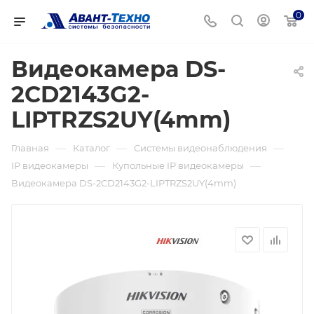
0
Видеокамера DS-
2CD2143G2-
LIPTRZS2UY(4mm)
—
—
—
Главная
Каталог
Системы видеонаблюдения
—
—
IP видеокамеры
Купольные IP видеокамеры
Видеокамера DS-2CD2143G2-LIPTRZS2UY(4mm)