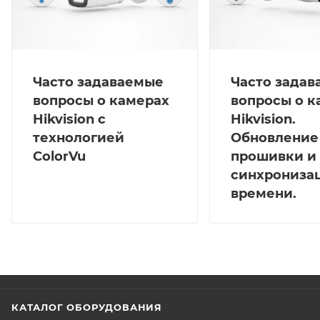
выход из зоны) с триггером по человеку/ТС.
Питание: 12 В пост. тока ±25% (15 Вт) через разъем
Ø5.5 мм или PoE (IEEE 802.3at Class 4, 16 Вт). Корпус
металлический, габариты Ø121.6×101 мм, вес ≈730 г.
Условия: от -30 до +60 °C, влажность ≤95%. Защита
Часто задаваемые
Часто зада
IP67, IK10, NEMA 4X.
вопросы о камерах
вопросы о к
Hikvision с
Hikvision.
технологией
Обновление
ColorVu
прошивки и
синхрониза
времени.
КАТАЛОГ ОБОРУДОВАНИЯ