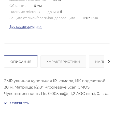
Объектив
—
6 мм
Наличие microSD
—
до 128 Гб
Защита от пыли/влаги/вандалозащита
—
IP67, IK10
Все характеристики
ОПИСАНИЕ
ХАРАКТЕРИСТИКИ
НАЛИЧИЕ
2MP уличная купольная IP-камера, ИК подсветкой
30 м. Матрица: 1/2,8’’ Progressive Scan CMOS;
Чувствительность: Цв. 0.005лк@(F1,2 AGC вкл.), 0лк с
ИК; Угол обзора объектива: по горизонтали:
52°;Видеосжатие: H.265/H.264/H.264+/H.265+;
Максимальное разрешение: (2688 × 1520), 30 к/с;