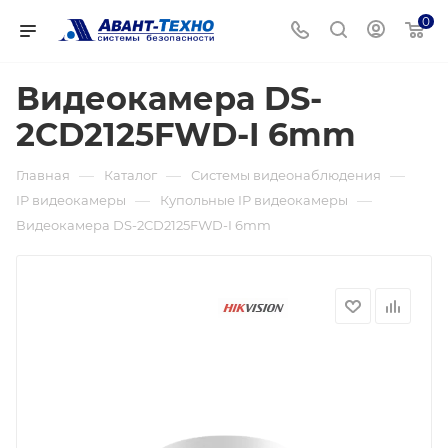
0
Видеокамера DS-
2CD2125FWD-I 6mm
—
—
—
Главная
Каталог
Системы видеонаблюдения
—
—
IP видеокамеры
Купольные IP видеокамеры
Видеокамера DS-2CD2125FWD-I 6mm