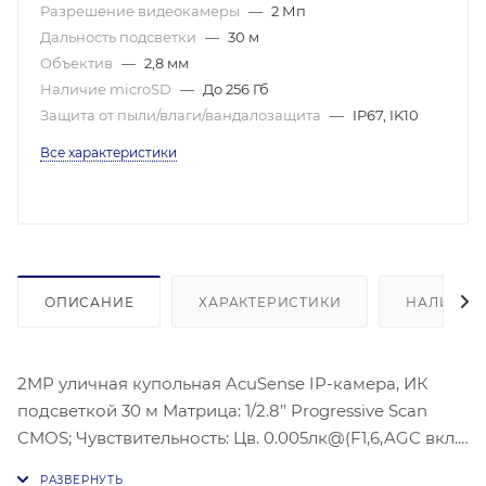
Разрешение видеокамеры
—
2 Мп
Дальность подсветки
—
30 м
Объектив
—
2,8 мм
Наличие microSD
—
До 256 Гб
Защита от пыли/влаги/вандалозащита
—
IP67, IK10
Все характеристики
ОПИСАНИЕ
ХАРАКТЕРИСТИКИ
НАЛИЧИЕ
2MP уличная купольная AcuSense IP-камера, ИК
подсветкой 30 м Матрица: 1/2.8’’ Progressive Scan
CMOS; Чувствительность: Цв. 0.005лк@(F1,6,AGC вкл.),
0лк с ИК; Угол обзора объектива: по горизонтали: