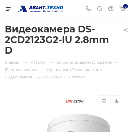
0
Видеокамера DS-
2CD2123G2-IU 2.8mm
D
—
—
—
Главная
Каталог
Системы видеонаблюдения
—
—
IP видеокамеры
Купольные IP видеокамеры
Видеокамера DS-2CD2123G2-IU 2.8mm D