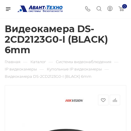
0
Видеокамера DS-
2CD2123G0-I (BLACK)
6mm
—
—
—
Главная
Каталог
Системы видеонаблюдения
—
—
IP видеокамеры
Купольные IP видеокамеры
Видеокамера DS-2CD2123G0-I (BLACK) 6mm