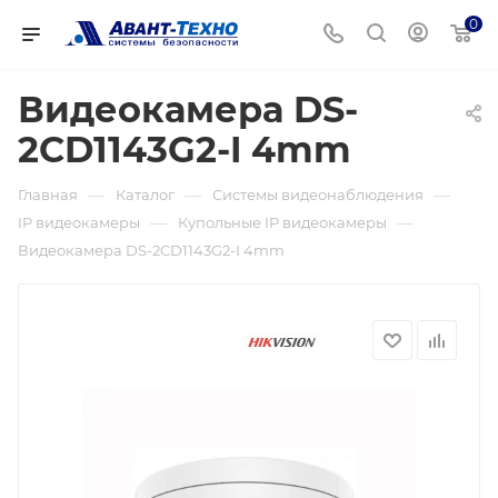
0
Видеокамера DS-
2CD1143G2-I 4mm
—
—
—
Главная
Каталог
Системы видеонаблюдения
—
—
IP видеокамеры
Купольные IP видеокамеры
Видеокамера DS-2CD1143G2-I 4mm