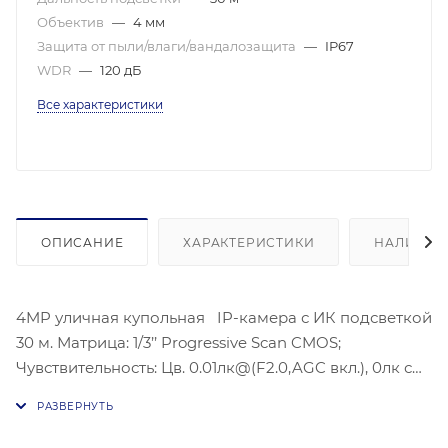
Объектив
—
4 мм
Защита от пыли/влаги/вандалозащита
—
IP67
WDR
—
120 дБ
Все характеристики
ОПИСАНИЕ
ХАРАКТЕРИСТИКИ
НАЛИЧИЕ
4MP уличная купольная IP-камера с ИК подсветкой
30 м. Матрица: 1/3’’ Progressive Scan CMOS;
Чувствительность: Цв. 0.01лк@(F2.0,AGC вкл.), 0лк с
ИК;Угол обзора объектива: по горизонтали 76°, по
вертикали: 58°, по диагонали: 23°;Видеосжатие:
H.265/H.264/H.264+/H.265+; Максимальное