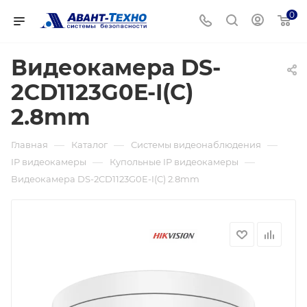
0
Видеокамера DS-
2CD1123G0E-I(C)
2.8mm
—
—
—
Главная
Каталог
Системы видеонаблюдения
—
—
IP видеокамеры
Купольные IP видеокамеры
Видеокамера DS-2CD1123G0E-I(C) 2.8mm