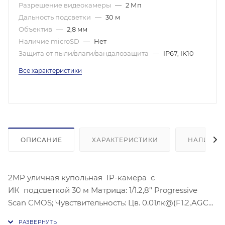
Разрешение видеокамеры
—
2 Мп
Дальность подсветки
—
30 м
Объектив
—
2,8 мм
Наличие microSD
—
Нет
Защита от пыли/влаги/вандалозащита
—
IP67, IK10
Все характеристики
ОПИСАНИЕ
ХАРАКТЕРИСТИКИ
НАЛИЧИЕ
2MP уличная купольная IP-камера с
ИК подсветкой 30 м Матрица: 1/1.2,8’’ Progressive
Scan CMOS; Чувствительность: Цв. 0.01лк@(F1.2,AGC
вкл.), 0лк с ИК; @F2.0;Угол обзора объектива: по