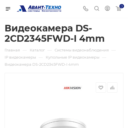
0
Видеокамера DS-
2CD2345FWD-I 4mm
—
—
—
Главная
Каталог
Системы видеонаблюдения
—
—
IP видеокамеры
Купольные IP видеокамеры
Видеокамера DS-2CD2345FWD-I 4mm