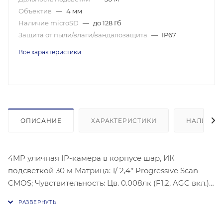
Объектив
—
4 мм
Наличие microSD
—
до 128 Гб
Защита от пыли/влаги/вандалозащита
—
IP67
Все характеристики
ОПИСАНИЕ
ХАРАКТЕРИСТИКИ
НАЛИЧИЕ
4MP уличная IP-камера в корпусе шар, ИК
подсветкой 30 м Матрица: 1/ 2,4’’ Progressive Scan
CMOS; Чувствительность: Цв. 0.008лк (F1,2, AGC вкл.),
0лк с ИК; Угол обзора объектива: горизонтальный:
88 °, вертикальный: 46 °, диагональный: 105 °.
Видеосжатие: H.265/H.264/H.264+/H.265+;