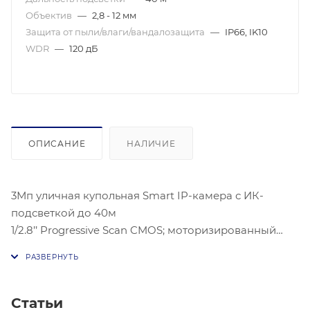
Объектив
—
2,8 - 12 мм
Защита от пыли/влаги/вандалозащита
—
IP66, IK10
WDR
—
120 дБ
ОПИСАНИЕ
НАЛИЧИЕ
3Мп уличная купольная Smart IP-камера с ИК-
подсветкой до 40м
1/2.8’’ Progressive Scan CMOS; моторизированный
вариообъектив 2.8-12мм(@F1.4); угол обзора 91.2°-
28.3°; автофокус; DC drive; механический
Статьи