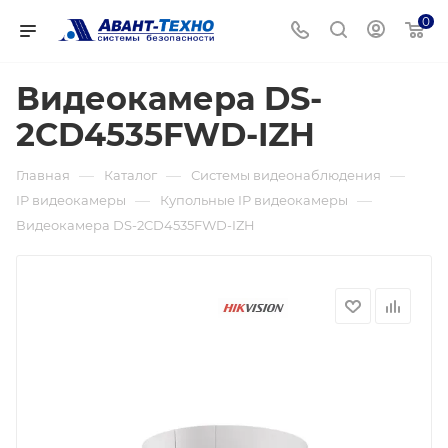
0
Видеокамера DS-
2CD4535FWD-IZH
—
—
—
Главная
Каталог
Системы видеонаблюдения
—
—
IP видеокамеры
Купольные IP видеокамеры
Видеокамера DS-2CD4535FWD-IZH