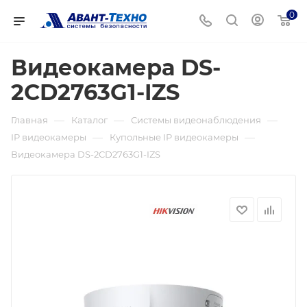
0
Видеокамера DS-
2CD2763G1-IZS
—
—
—
Главная
Каталог
Системы видеонаблюдения
—
—
IP видеокамеры
Купольные IP видеокамеры
Видеокамера DS-2CD2763G1-IZS