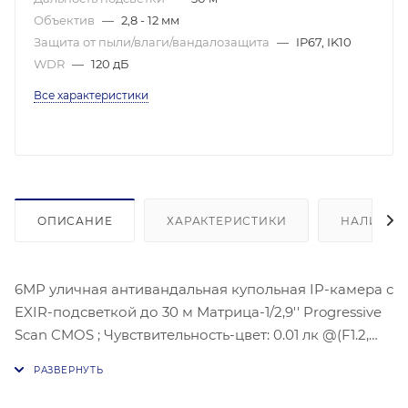
Объектив
—
2,8 - 12 мм
Защита от пыли/влаги/вандалозащита
—
IP67, IK10
WDR
—
120 дБ
Все характеристики
ОПИСАНИЕ
ХАРАКТЕРИСТИКИ
НАЛИЧИЕ
6МР уличная антивандальная купольная IP-камера с
EXIR-подсветкой до 30 м Матрица-1/2,9'' Progressive
Scan CMOS ; Чувствительность-цвет: 0.01 лк @(F1.2,
AGC вкл), 0.018 лк@(F1,6 AGC вкл),3072 × 2048@20к/с;
Угол 88°- 27°, Дополнительный поток:
H.265/H.264/MJPEG, Третий поток: H.265/H.264;