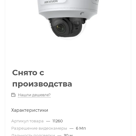
Снято с
производства
Нашли дешевле?
Характеристики
Артикул товара
—
11260
Разрешение видеокамеры
—
6 Мп
Дальность подсветки
—
30 м