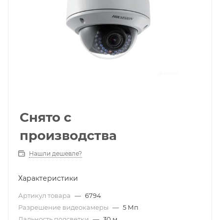
Снято с
производства
Нашли дешевле?
Характеристики
Артикул товара
—
6794
Разрешение видеокамеры
—
5 Мп
Дальность подсветки
—
30 м