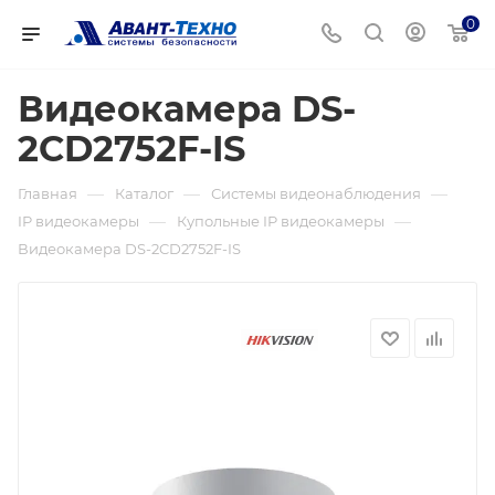
0
Видеокамера DS-
2CD2752F-IS
—
—
—
Главная
Каталог
Системы видеонаблюдения
—
—
IP видеокамеры
Купольные IP видеокамеры
Видеокамера DS-2CD2752F-IS