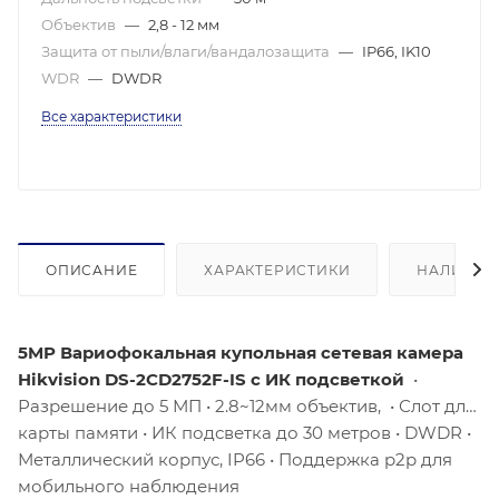
Объектив
—
2,8 - 12 мм
Защита от пыли/влаги/вандалозащита
—
IP66, IK10
WDR
—
DWDR
Все характеристики
ОПИСАНИЕ
ХАРАКТЕРИСТИКИ
НАЛИЧИЕ
5MP Вариофокальная купольная сетевая камера
Hikvision DS-2CD2752F-IS с ИК подсветкой
•
Разрешение до 5 МП • 2.8~12мм объектив, • Слот для
карты памяти • ИК подсветка до 30 метров • DWDR •
Металлический корпус, IP66 • Поддержка p2p для
мобильного наблюдения