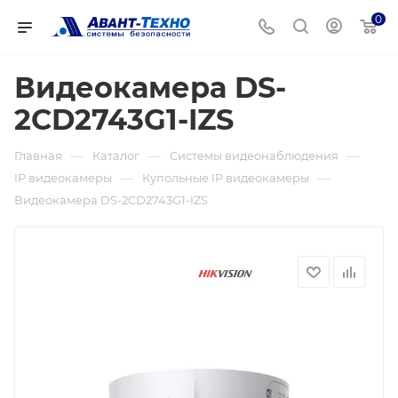
0
Видеокамера DS-
2CD2743G1-IZS
—
—
—
Главная
Каталог
Системы видеонаблюдения
—
—
IP видеокамеры
Купольные IP видеокамеры
Видеокамера DS-2CD2743G1-IZS