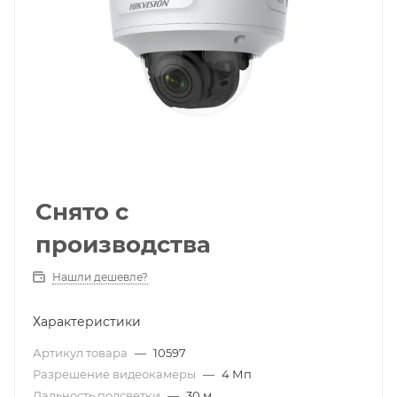
Снято с
производства
Нашли дешевле?
Характеристики
Артикул товара
—
10597
Разрешение видеокамеры
—
4 Мп
Дальность подсветки
—
30 м