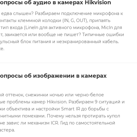
опросы об аудио в камерах Hikvision
он едва слышен? Разбираем подключение микрофона к
контакты клеммной колодки (IN, G, OUT), припаять
 тип входа (LineIn для активного микрофона, MicIn для
т, заикается или вообще не пишет? Типичные ошибки
ульсный блок питания и неэкранированный кабель.
е.
вопросы об изображении в камерах
ый оттенок, снежинки ночью или черно-белое
е проблемы камер Hikvision. Разбираем 9 ситуаций и
ки объектива и настройки Smart IR до борьбы с
гнитными помехами. Почему нельзя протирать купол
не завис ли механизм ICR. Гид по самостоятельной
астера.