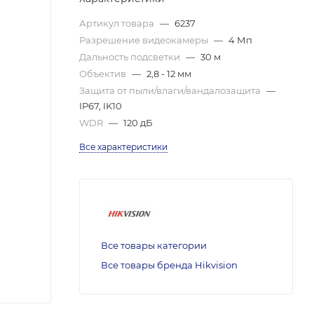
Артикул товара
—
6237
Разрешение видеокамеры
—
4 Мп
Дальность подсветки
—
30 м
Объектив
—
2,8 - 12 мм
Защита от пыли/влаги/вандалозащита
—
IP67, IK10
WDR
—
120 дБ
Все характеристики
Все товары категории
Все товары бренда Hikvision