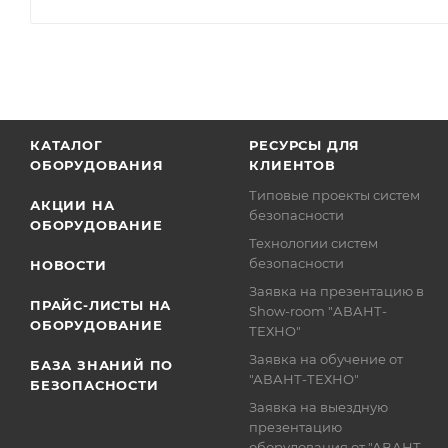
КАТАЛОГ
РЕСУРСЫ ДЛЯ
ОБОРУДОВАНИЯ
КЛИЕНТОВ
Типовые проекты систем
АКЦИИ НА
безопасности
ОБОРУДОВАНИЕ
Технологии систем
безопасности
НОВОСТИ
Заявка на презентацию в
ПРАЙС-ЛИСТЫ НА
Show-room "АВАНТ-
ОБОРУДОВАНИЕ
ТЕХНО"
Заявка на обучение от
БАЗА ЗНАНИЙ ПО
"АВАНТ-ТЕХНО"
БЕЗОПАСНОСТИ
Заявка на выездную
презентацию
оборудования от "АВАНТ-