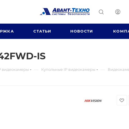
ЕРЖКА
СТАТЬИ
НОВОСТИ
КОМП
42FWD-IS
—
—
P видеокамеры
Купольные IP видеокамеры
Видеокаме