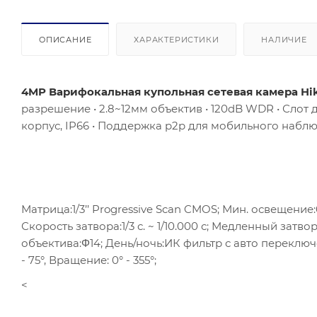
ОПИСАНИЕ
ХАРАКТЕРИСТИКИ
НАЛИЧИЕ
4MP Варифокальная купольная сетевая камера Hi
разрешение • 2.8~12мм объектив • 120dB WDR • Слот 
корпус, IP66 • Поддержка p2p для мобильного наблюд
Матрица:1/3’’ Progressive Scan CMOS; Мин. освещение:
Скорость затвора:1/3 с. ~ 1/10.000 с; Медленный затв
объектива:Φ14; День/ночь:ИК фильтр с авто переключе
- 75°, Вращение: 0° - 355°;
<