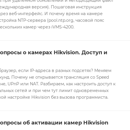
ть при удаленном обновлении и неподходящий файл
международная версия). Пошаговая инструкция
рез веб-интерфейс. И почему время на камере
тройка NTP-сервера (pool.ntp.org, часовой пояс
ескольких камер через iVMS-4200.
опросы о камерах Hikvision. Доступ и
браузер, если IP-адреса в разных подсетях? Меняем
екунд. Почему не открывается трансляция со Speed
е, UPnP или NAT. Разбираем, как настроить доступ к
альных сетей и при чем тут лимит одновременных
ой настройке Hikvision без вызова программиста.
опросы об активации камер Hikvision