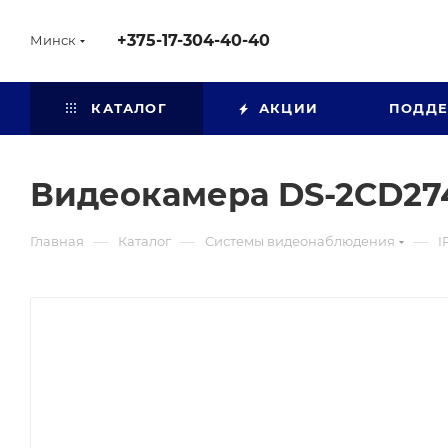
+375-17-304-40-40
Минск
КАТАЛОГ
АКЦИИ
ПОДД
Видеокамера DS-2CD27
—
—
—
Главная
Каталог
Системы видеонаблюдения
I