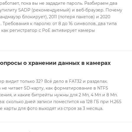
 работает, пока вы не зададите пароль. Разбираем два
 утилиту SADP (рекомендуемый) и веб-браузер. Почему
андмауэр блокирует), 2011 (потеря пакетов) и 2020
 Требования к паролю: от 8 до 16 символов, два типа
И как регистратор с PoE активирует камеры
вопросы о хранении данных в камерах
ер видит только 32? Всё дело в FAT32 и разделах.
 не читает SD-карту, как форматирование в NTFS
ния, и какие битрейты нужны для 2 Мп, 4 Мп и 8 Мп.
а: сколько дней записи поместится на 128 ГБ при H.265
е карты для фото выходят из строя за 3 месяца.