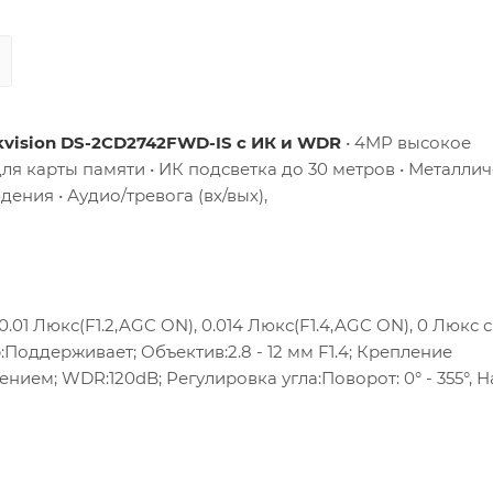
kvision DS-2CD2742FWD-IS с ИК и WDR
• 4MP высокое
для карты памяти • ИК подсветка до 30 метров • Металли
ения • Аудио/тревога (вх/вых),
0.01 Люкс(F1.2,AGC ON), 0.014 Люкс(F1.4,AGC ON), 0 Люкс с
ор:Поддерживает; Объектив:2.8 - 12 мм F1.4; Крепление
нием; WDR:120dB; Регулировка угла:Поворот: 0° - 355°, Н