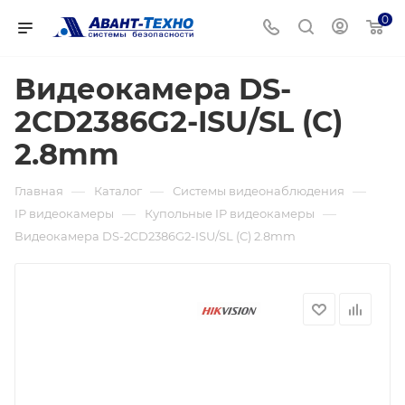
0
Видеокамера DS-
2CD2386G2-ISU/SL (C)
2.8mm
—
—
—
Главная
Каталог
Системы видеонаблюдения
—
—
IP видеокамеры
Купольные IP видеокамеры
Видеокамера DS-2CD2386G2-ISU/SL (C) 2.8mm