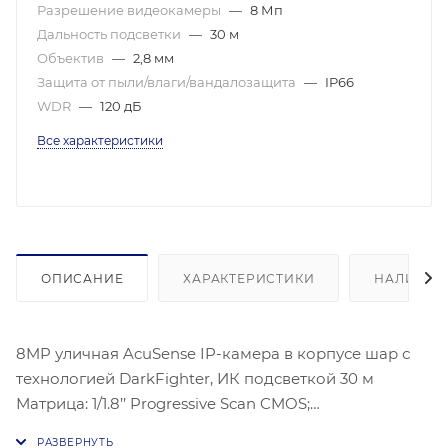
Разрешение видеокамеры
—
8 Мп
Дальность подсветки
—
30 м
Объектив
—
2,8 мм
Защита от пыли/влаги/вандалозащита
—
IP66
WDR
—
120 дБ
Все характеристики
ОПИСАНИЕ
ХАРАКТЕРИСТИКИ
НАЛИЧИЕ
8MP уличная AcuSense IP-камера в корпусе шар с
технологией DarkFighter, ИК подсветкой 30 м
Матрица: 1/1.8’’ Progressive Scan CMOS;
Чувствительность: Цв. 0.003лк@(F1,6,AGC вкл.), 0лк с