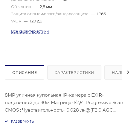
Объектив
—
2,8 мм
Защита от пыли/влаги/вандалозащита
—
IP66
WDR
—
120 дБ
Все характеристики
ОПИСАНИЕ
ХАРАКТЕРИСТИКИ
НАЛИЧИЕ
8МР уличная купольная IP-камера с EXIR-
подсветкой до 30м Матрица-1/2,5'' Progressive Scan
CMOS ; Чувствительность- 0.028 лк@(F2,0 AGC
вкл),Угол обзора объектива: по горизонтали:102°, по
вертикали:53°, по диагонали:124°, Максимальное
разрешение :3840 × 2160@15к/с;механический ИК-