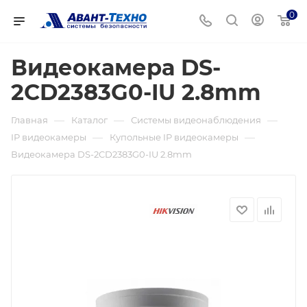
0
Видеокамера DS-
2CD2383G0-IU 2.8mm
—
—
—
Главная
Каталог
Системы видеонаблюдения
—
—
IP видеокамеры
Купольные IP видеокамеры
Видеокамера DS-2CD2383G0-IU 2.8mm