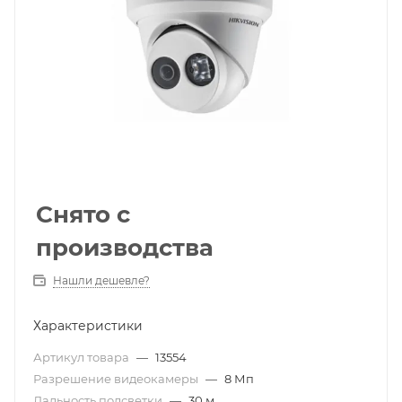
Снято с
производства
Нашли дешевле?
Характеристики
Артикул товара
—
13554
Разрешение видеокамеры
—
8 Мп
Дальность подсветки
—
30 м