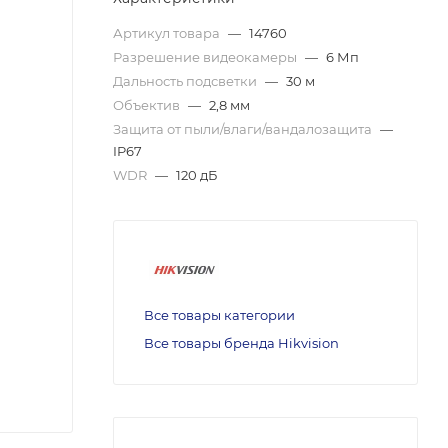
Артикул товара
—
14760
Разрешение видеокамеры
—
6 Мп
Дальность подсветки
—
30 м
Объектив
—
2,8 мм
Защита от пыли/влаги/вандалозащита
—
IP67
WDR
—
120 дБ
Все товары категории
Все товары бренда Hikvision