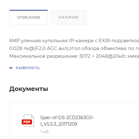
ОПИСАНИЕ
НАЛИЧИЕ
6МР уличная купольная IP-камера с EXIR-подсветкой д
0.028 лк@(F2,0 AGC вкл),Угол обзора объектива: по го
Максимальное разрешение :3072 × 2048@20к/с; мех
H.265+/H.264+/H.265/H.264, Дополнительный поток: H.
изображения-3D DNR; BLC/HLC;ИК подсветка- до 30 м;
(802.3af, 36В to 57В), постоянного тока 12 VDC ± 25% 
слот;Клиент-HIK-Connect;Защита- IP67;рабочие условия
Документы
Spec-of-DS-2CD2363G0-
I_V5.5.3_20171209
1 мб