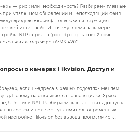
еры — риск или необходимость? Разбираем главные
ть при удаленном обновлении и неподходящий файл
международная версия). Пошаговая инструкция
рез веб-интерфейс. И почему время на камере
тройка NTP-сервера (pool.ntp.org, часовой пояс
ескольких камер через iVMS-4200.
опросы о камерах Hikvision. Доступ и
браузер, если IP-адреса в разных подсетях? Меняем
екунд. Почему не открывается трансляция со Speed
е, UPnP или NAT. Разбираем, как настроить доступ к
альных сетей и при чем тут лимит одновременных
ой настройке Hikvision без вызова программиста.