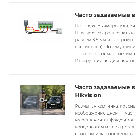
Часто задаваемые в
Нет звука с камеры или 
Hikvision: как распознать 
разъем 3.5 мм и настроить
пассивного). Почему шипи
— плохое заземление, имп
Инструкция по диагностик
Часто задаваемые 
Hikvision
Размытая картинка, красн
изображение днем — часты
их решения: от фокусиров
конденсатом и электрома
спиртом и как проверить, 