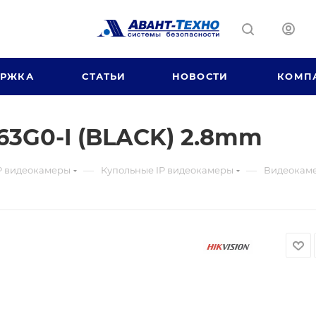
ЕРЖКА
СТАТЬИ
НОВОСТИ
КОМП
3G0-I (BLACK) 2.8mm
—
—
P видеокамеры
Купольные IP видеокамеры
Видеокаме