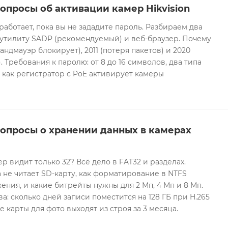
опросы об активации камер Hikvision
 работает, пока вы не зададите пароль. Разбираем два
 утилиту SADP (рекомендуемый) и веб-браузер. Почему
андмауэр блокирует), 2011 (потеря пакетов) и 2020
 Требования к паролю: от 8 до 16 символов, два типа
И как регистратор с PoE активирует камеры
вопросы о хранении данных в камерах
ер видит только 32? Всё дело в FAT32 и разделах.
 не читает SD-карту, как форматирование в NTFS
ния, и какие битрейты нужны для 2 Мп, 4 Мп и 8 Мп.
а: сколько дней записи поместится на 128 ГБ при H.265
е карты для фото выходят из строя за 3 месяца.