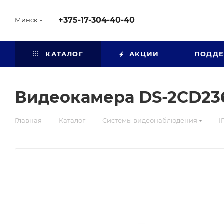
+375-17-304-40-40
Минск
КАТАЛОГ
АКЦИИ
ПОДД
Видеокамера DS-2CD236
—
—
—
Главная
Каталог
Системы видеонаблюдения
I