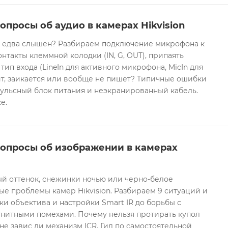
опросы об аудио в камерах Hikvision
он едва слышен? Разбираем подключение микрофона к
контакты клеммной колодки (IN, G, OUT), припаять
 тип входа (LineIn для активного микрофона, MicIn для
т, заикается или вообще не пишет? Типичные ошибки
ульсный блок питания и неэкранированный кабель.
е.
вопросы об изображении в камерах
ый оттенок, снежинки ночью или черно-белое
е проблемы камер Hikvision. Разбираем 9 ситуаций и
ки объектива и настройки Smart IR до борьбы с
гнитными помехами. Почему нельзя протирать купол
не завис ли механизм ICR. Гид по самостоятельной