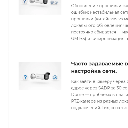
Обновление прошивки кам
ошибки: нестабильная се
прошивки (китайская vs 
локального обновления че
постоянно сбивается — нас
GMT+3) и синхронизация н
Часто задаваемые в
настройка сети.
Как зайти в камеру через 
адрес через SADP за 30 с
Dome — проблема в плагин
PTZ-камере из разных лок
подключений. Гид по сетев