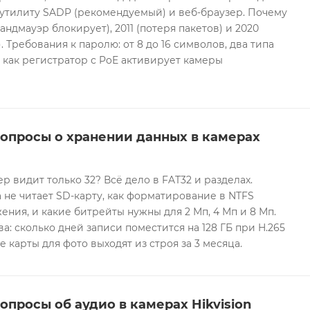
 утилиту SADP (рекомендуемый) и веб-браузер. Почему
андмауэр блокирует), 2011 (потеря пакетов) и 2020
 Требования к паролю: от 8 до 16 символов, два типа
И как регистратор с PoE активирует камеры
вопросы о хранении данных в камерах
ер видит только 32? Всё дело в FAT32 и разделах.
 не читает SD-карту, как форматирование в NTFS
ния, и какие битрейты нужны для 2 Мп, 4 Мп и 8 Мп.
а: сколько дней записи поместится на 128 ГБ при H.265
е карты для фото выходят из строя за 3 месяца.
опросы об аудио в камерах Hikvision