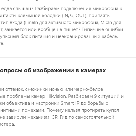
он едва слышен? Разбираем подключение микрофона к
контакты клеммной колодки (IN, G, OUT), припаять
 тип входа (LineIn для активного микрофона, MicIn для
т, заикается или вообще не пишет? Типичные ошибки
ульсный блок питания и неэкранированный кабель.
е.
вопросы об изображении в камерах
ый оттенок, снежинки ночью или черно-белое
е проблемы камер Hikvision. Разбираем 9 ситуаций и
ки объектива и настройки Smart IR до борьбы с
гнитными помехами. Почему нельзя протирать купол
не завис ли механизм ICR. Гид по самостоятельной
астера.