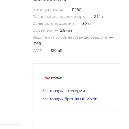
Артикул товара
—
11280
Разрешение видеокамеры
—
2 Мп
Дальность подсветки
—
30 м
Объектив
—
2,8 мм
Защита от пыли/влаги/вандалозащита
—
IP66
WDR
—
120 дБ
Все товары категории
Все товары бренда Hikvision