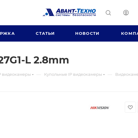
ЕРЖКА
СТАТЬИ
НОВОСТИ
КОМП
27G1-L 2.8mm
—
—
P видеокамеры
Купольные IP видеокамеры
Видеокаме