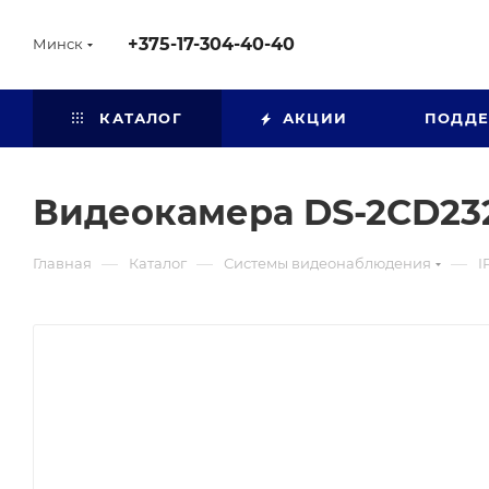
+375-17-304-40-40
Минск
КАТАЛОГ
АКЦИИ
ПОДД
Видеокамера DS-2CD23
—
—
—
Главная
Каталог
Системы видеонаблюдения
I