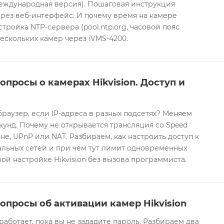
международная версия). Пошаговая инструкция
рез веб-интерфейс. И почему время на камере
тройка NTP-сервера (pool.ntp.org, часовой пояс
ескольких камер через iVMS-4200.
опросы о камерах Hikvision. Доступ и
браузер, если IP-адреса в разных подсетях? Меняем
екунд. Почему не открывается трансляция со Speed
е, UPnP или NAT. Разбираем, как настроить доступ к
альных сетей и при чем тут лимит одновременных
ой настройке Hikvision без вызова программиста.
опросы об активации камер Hikvision
 работает, пока вы не зададите пароль. Разбираем два