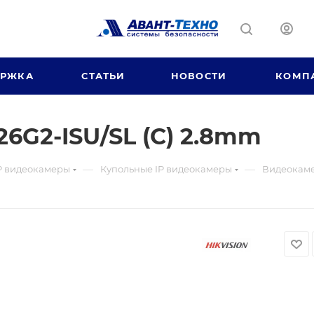
ЕРЖКА
СТАТЬИ
НОВОСТИ
КОМП
6G2-ISU/SL (C) 2.8mm
—
—
P видеокамеры
Купольные IP видеокамеры
Видеокаме