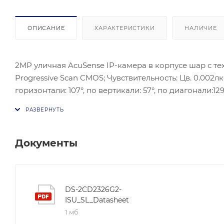
ОПИСАНИЕ
ХАРАКТЕРИСТИКИ
НАЛИЧИЕ
2MP уличная AcuSense IP-камера в корпусе шар с техн
Progressive Scan CMOS; Чувствительность: Цв. 0.002лк
горизонтали: 107°, по вертикали: 57°, по диагонали:1
разрешение: (1920 × 1080), 30 к/с; BLC/HLC/3D DNRC; 
10M/100M Ethernet; Питание: DC12В ± 25%/PoE(802.3af)
+60 °C, влажность 95% или меньше (без конденсата); З
мм; Вес: 0,75кг.Встроенный микрофон,,стробоскоб,ау
Документы
DS-2CD2326G2-
ISU_SL_Datasheet
1 мб