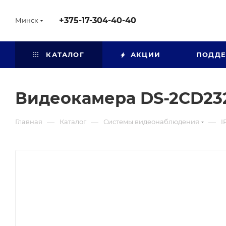
+375-17-304-40-40
Минск
КАТАЛОГ
АКЦИИ
ПОДД
Видеокамера DS-2CD232
—
—
—
Главная
Каталог
Системы видеонаблюдения
I