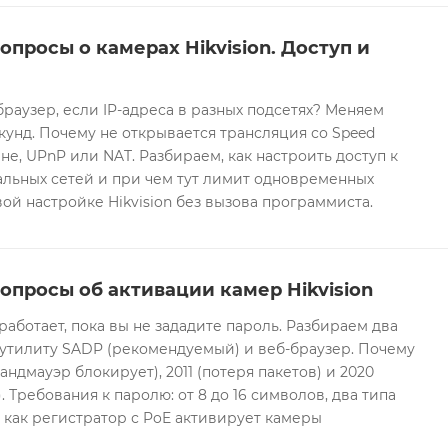
опросы о камерах Hikvision. Доступ и
браузер, если IP-адреса в разных подсетях? Меняем
екунд. Почему не открывается трансляция со Speed
е, UPnP или NAT. Разбираем, как настроить доступ к
альных сетей и при чем тут лимит одновременных
ой настройке Hikvision без вызова программиста.
опросы об активации камер Hikvision
 работает, пока вы не зададите пароль. Разбираем два
 утилиту SADP (рекомендуемый) и веб-браузер. Почему
андмауэр блокирует), 2011 (потеря пакетов) и 2020
 Требования к паролю: от 8 до 16 символов, два типа
И как регистратор с PoE активирует камеры