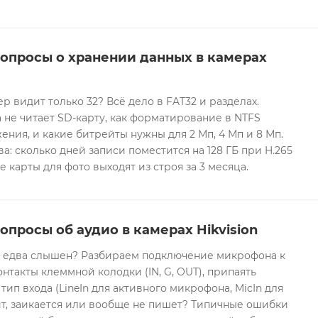
вопросы о хранении данных в камерах
ер видит только 32? Всё дело в FAT32 и разделах.
 не читает SD-карту, как форматирование в NTFS
ния, и какие битрейты нужны для 2 Мп, 4 Мп и 8 Мп.
а: сколько дней записи поместится на 128 ГБ при H.265
е карты для фото выходят из строя за 3 месяца.
опросы об аудио в камерах Hikvision
он едва слышен? Разбираем подключение микрофона к
контакты клеммной колодки (IN, G, OUT), припаять
 тип входа (LineIn для активного микрофона, MicIn для
т, заикается или вообще не пишет? Типичные ошибки