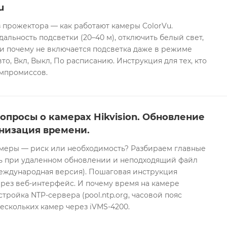
u
 прожектора — как работают камеры ColorVu.
дальность подсветки (20–40 м), отключить белый свет,
и почему не включается подсветка даже в режиме
то, Вкл, Выкл, По расписанию. Инструкция для тех, кто
омпромиссов.
опросы о камерах Hikvision. Обновление
низация времени.
еры — риск или необходимость? Разбираем главные
ть при удаленном обновлении и неподходящий файл
международная версия). Пошаговая инструкция
рез веб-интерфейс. И почему время на камере
тройка NTP-сервера (pool.ntp.org, часовой пояс
ескольких камер через iVMS-4200.