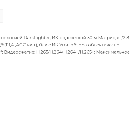
ологией DarkFighter, ИК подсветкой 30 м Матрица: 1/2,8’
@(F1,4 ,AGC вкл.), 0лк с ИК;Угол обзора объектива: по
29°; Видеосжатие: H.265/H.264/H.264+/H.265+; Максимально
ONVIF(PROFILE S,PROFILE G), ISAPI; Сетевой интерфейс: 1
; Потребляемая мощность: 8,8 Вт макс.; Рабочие условия:
ащита: IP67; Материал корпуса: Металл ; Размеры:Ø 138.3 ×
дио-тревога.