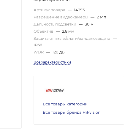
Артикул товара
—
14293
Разрешение видеокамеры
—
2 Мп
Дальность подсветки
—
30 м
Объектив
—
2,8 мм
Защита от пыли/влаги/вандалозащита
—
IP66
WDR
—
120 дБ
Все характеристики
Все товары категории
Все товары бренда Hikvision