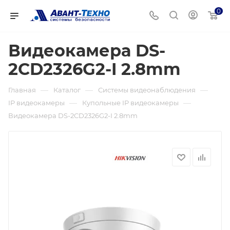
0
Видеокамера DS-
2CD2326G2-I 2.8mm
—
—
—
Главная
Каталог
Системы видеонаблюдения
—
—
IP видеокамеры
Купольные IP видеокамеры
Видеокамера DS-2CD2326G2-I 2.8mm