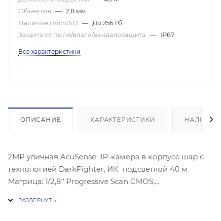
Объектив
—
2,8 мм
Наличие microSD
—
До 256 Гб
Защита от пыли/влаги/вандалозащита
—
IP67
Все характеристики
ОПИСАНИЕ
ХАРАКТЕРИСТИКИ
НАЛИЧИЕ
2MP уличная AcuSense IP-камера в корпусе шар с
технологией DarkFighter, ИК подсветкой 40 м
Матрица: 1/2,8’’ Progressive Scan CMOS;
Чувствительность: Цв. 0.002лк@(F1,4,AGC вкл.), 0лк с
ИК;Угол обзора объектива: по горизонтали: 107°, по
вертикали: 57°, по диагонали: