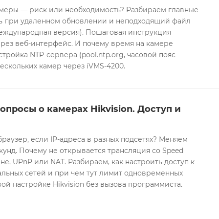
еры — риск или необходимость? Разбираем главные
ть при удаленном обновлении и неподходящий файл
международная версия). Пошаговая инструкция
рез веб-интерфейс. И почему время на камере
тройка NTP-сервера (pool.ntp.org, часовой пояс
ескольких камер через iVMS-4200.
опросы о камерах Hikvision. Доступ и
браузер, если IP-адреса в разных подсетях? Меняем
екунд. Почему не открывается трансляция со Speed
е, UPnP или NAT. Разбираем, как настроить доступ к
альных сетей и при чем тут лимит одновременных
ой настройке Hikvision без вызова программиста.