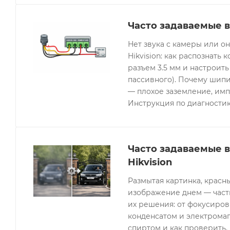
Часто задаваемые в
Нет звука с камеры или 
Hikvision: как распознать 
разъем 3.5 мм и настроить
пассивного). Почему шипи
— плохое заземление, имп
Инструкция по диагностик
Часто задаваемые 
Hikvision
Размытая картинка, красн
изображение днем — часты
их решения: от фокусиров
конденсатом и электрома
спиртом и как проверить, 