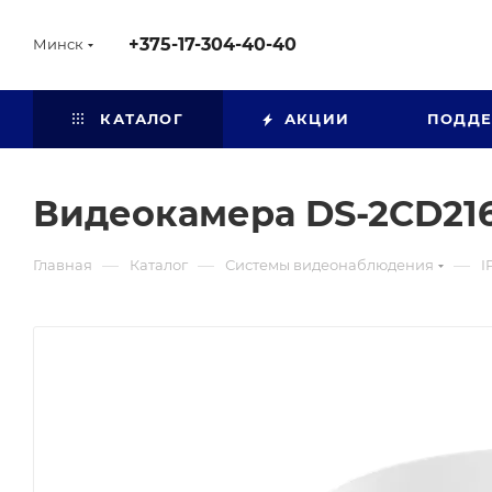
+375-17-304-40-40
Минск
КАТАЛОГ
АКЦИИ
ПОДД
Видеокамера DS-2CD21
—
—
—
Главная
Каталог
Системы видеонаблюдения
I