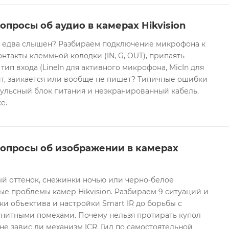
опросы об аудио в камерах Hikvision
он едва слышен? Разбираем подключение микрофона к
контакты клеммной колодки (IN, G, OUT), припаять
 тип входа (LineIn для активного микрофона, MicIn для
т, заикается или вообще не пишет? Типичные ошибки
ульсный блок питания и неэкранированный кабель.
е.
вопросы об изображении в камерах
ый оттенок, снежинки ночью или черно-белое
е проблемы камер Hikvision. Разбираем 9 ситуаций и
ки объектива и настройки Smart IR до борьбы с
гнитными помехами. Почему нельзя протирать купол
не завис ли механизм ICR. Гид по самостоятельной