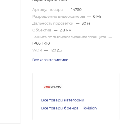
Артикул товара
—
14750
Разрешение видеокамеры
—
6 Мп
Дальность подсветки
—
30 м
Объектив
—
2,8 мм
Защита от пыли/влаги/вандалозащита
—
IP66, IK10
WDR
—
120 дБ
Все характеристики
Все товары категории
Все товары бренда Hikvision