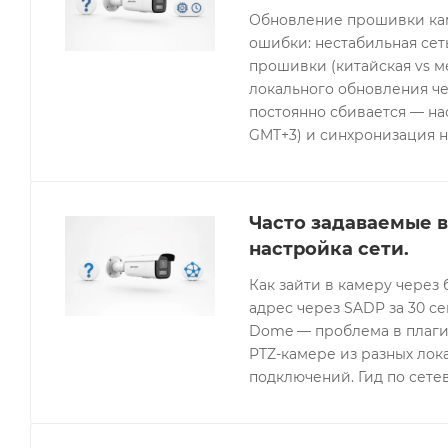
Обновление прошивки кам
ошибки: нестабильная се
прошивки (китайская vs 
локального обновления че
постоянно сбивается — нас
GMT+3) и синхронизация н
Часто задаваемые в
настройка сети.
Как зайти в камеру через 
адрес через SADP за 30 с
Dome — проблема в плагин
PTZ-камере из разных лок
подключений. Гид по сетев