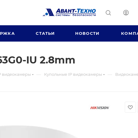
ЕРЖКА
СТАТЬИ
НОВОСТИ
КОМП
63G0-IU 2.8mm
—
—
P видеокамеры
Купольные IP видеокамеры
Видеокаме