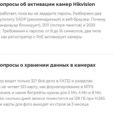
опросы об активации камер Hikvision
 работает, пока вы не зададите пароль. Разбираем два
 утилиту SADP (рекомендуемый) и веб-браузер. Почему
андмауэр блокирует), 2011 (потеря пакетов) и 2020
 Требования к паролю: от 8 до 16 символов, два типа
И как регистратор с PoE активирует камеры
вопросы о хранении данных в камерах
ер видит только 32? Всё дело в FAT32 и разделах.
 не читает SD-карту, как форматирование в NTFS
ния, и какие битрейты нужны для 2 Мп, 4 Мп и 8 Мп.
а: сколько дней записи поместится на 128 ГБ при H.265
е карты для фото выходят из строя за 3 месяца.