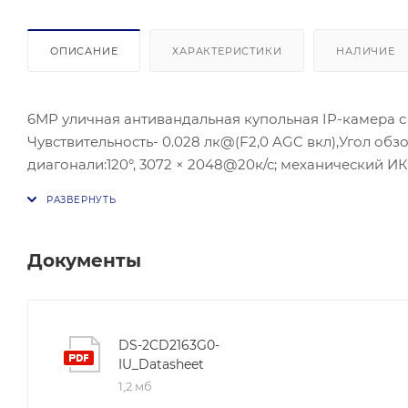
ОПИСАНИЕ
ХАРАКТЕРИСТИКИ
НАЛИЧИЕ
6МР уличная антивандальная купольная IP-камера с E
Чувствительность- 0.028 лк@(F2,0 AGC вкл),Угол обзо
диагонали:120°, 3072 × 2048@20к/с; механический ИК
Дополнительный поток: H.265/H.264/MJPEG, Третий п
подсветка- до 30 м; Потребляема мощность: cтандартный
VDC ± 25% 0,3 A to 0.2 A, max. 8,5 Вт, Локальное хр
,IK10;рабочие условия:-30 °C to +60 °C;встроенный 
Документы
DS-2CD2163G0-
IU_Datasheet
1,2 мб