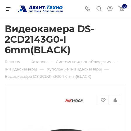
0
Видеокамера DS-
2CD2143G0-I
6mm(BLACK)
—
—
—
Главная
Каталог
Системы видеонаблюдения
—
—
IP видеокамеры
Купольные IP видеокамеры
Видеокамера DS-2CD2143G0-I 6mm(BLACK)