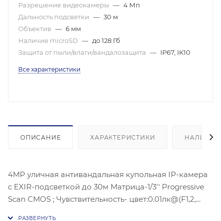
Разрешение видеокамеры
—
4 Мп
Дальность подсветки
—
30 м
Объектив
—
6 мм
Наличие microSD
—
до 128 Гб
Защита от пыли/влаги/вандалозащита
—
IP67, IK10
Все характеристики
ОПИСАНИЕ
ХАРАКТЕРИСТИКИ
НАЛИЧИЕ
4МР уличная антивандальная купольная IP-камера
с EXIR-подсветкой до 30м Матрица-1/3'' Progressive
Scan CMOS ; Чувствительность- цвет:0.01лк@(F1,2,
AGC ВКЛ) ЧБ:, 0.018 лк@(F1,6 AGC вкл),Угол обзора