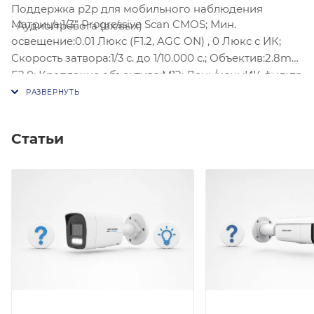
Поддержка p2p для мобильного наблюдения
Матрица:1/3” Progressive Scan CMOS; Мин.
• Аудио/тревога (вх/вых)
освещение:0.01 Люкс (F1.2, AGC ON) , 0 Люкс с ИК;
Скорость затвора:1/3 с. до 1/10.000 с.; Объектив:2.8mm
F2.0; Крепление объектива:M12; День/ночь:ИК фильтр
с авто переключением
Статьи