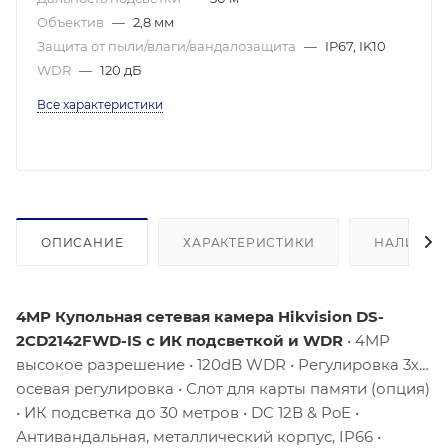
Объектив
—
2,8 мм
Защита от пыли/влаги/вандалозащита
—
IP67, IK10
WDR
—
120 дБ
Все характеристики
ОПИСАНИЕ
ХАРАКТЕРИСТИКИ
НАЛИЧИЕ
4MP Купольная сетевая камера Hikvision DS-
2CD2142FWD-IS с ИК подсветкой и WDR
• 4MP
высокое разрешение • 120dB WDR • Регулировка 3х
осевая регулировка • Слот для карты памяти (опция)
• ИК подсветка до 30 метров • DC 12В & PoE •
Антивандальная, металлический корпус, IP66 •