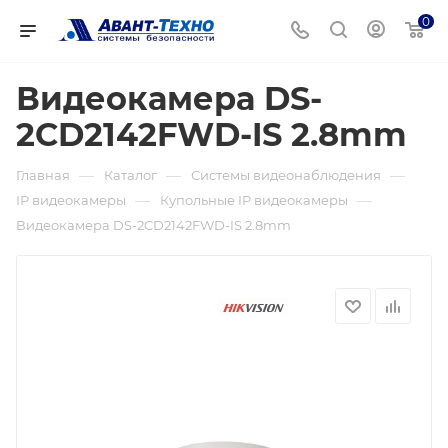
0
Видеокамера DS-
2CD2142FWD-IS 2.8mm
—
—
—
Главная
Каталог
Системы видеонаблюдения
—
—
IP видеокамеры
Купольные IP видеокамеры
Видеокамера DS-2CD2142FWD-IS 2.8mm