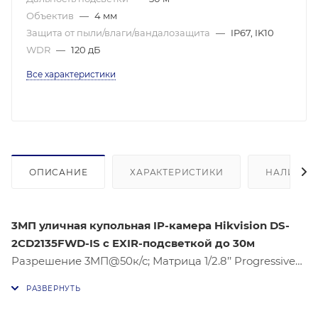
Объектив
—
4 мм
Защита от пыли/влаги/вандалозащита
—
IP67, IK10
WDR
—
120 дБ
Все характеристики
ОПИСАНИЕ
ХАРАКТЕРИСТИКИ
НАЛИЧИЕ
3МП уличная купольная IP-камера Hikvision DS-
2CD2135FWD-IS с EXIR-подсветкой до 30м
Разрешение 3МП@50к/с; Матрица 1/2.8’’ Progressive
Scan CMOS; Высокая светочувствительность 0.005 лк;
Поддержка кодеков H.264+ и H.265+; Слот для
microSD до 128Гб; Аппаратный WDR 120дБ; EXIR-