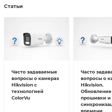
подсветка до 30м; Широкий температурный
Статьи
диапазон: -40 °C...+60 °C; IP67, IK10; Питание DC12В /
PoE .
Часто задаваемые
Часто зада
вопросы о камерах
вопросы о к
Hikvision с
Hikvision.
технологией
Обновление
ColorVu
прошивки и
синхрониза
времени.