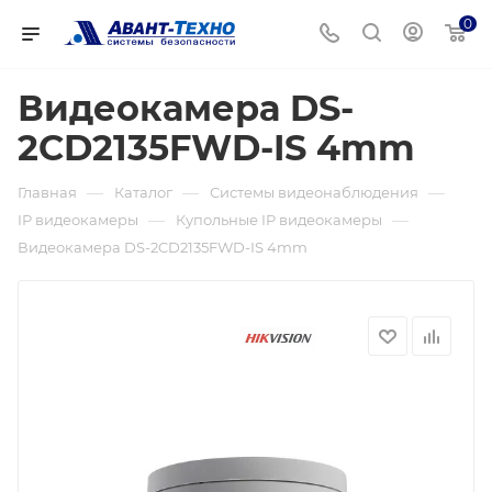
0
Видеокамера DS-
2CD2135FWD-IS 4mm
—
—
—
Главная
Каталог
Системы видеонаблюдения
—
—
IP видеокамеры
Купольные IP видеокамеры
Видеокамера DS-2CD2135FWD-IS 4mm