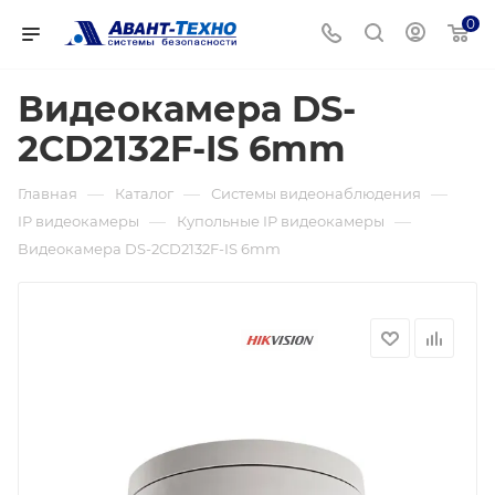
0
Видеокамера DS-
2CD2132F-IS 6mm
—
—
—
Главная
Каталог
Системы видеонаблюдения
—
—
IP видеокамеры
Купольные IP видеокамеры
Видеокамера DS-2CD2132F-IS 6mm