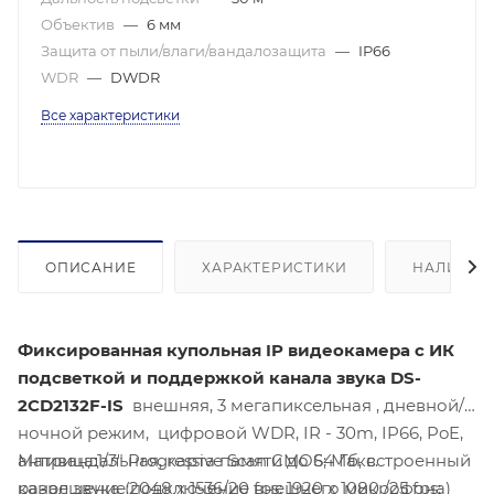
Объектив
—
6 мм
Защита от пыли/влаги/вандалозащита
—
IP66
WDR
—
DWDR
Все характеристики
ОПИСАНИЕ
ХАРАКТЕРИСТИКИ
НАЛИЧИЕ
Фиксированная купольная IP видеокамера с ИК
подсветкой и поддержкой канала звука DS-
2CD2132F-IS
внешняя, 3 мегапиксельная , дневной/
ночной режим, цифровой WDR, IR - 30m, IP66, PoE,
антивандальная, карта памяти до 64 Гб, встроенный
Матрица:1/3" Progressive Scan CMOS; Макс.
канал звука (подключение внешнего микрофона)
разрешение:2048 x 1536/20 fps; 1920 x 1080 /25 fps;