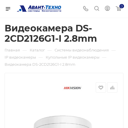
0
Видеокамера DS-
2CD2126G1-I 2.8mm
—
—
—
Главная
Каталог
Системы видеонаблюдения
—
—
IP видеокамеры
Купольные IP видеокамеры
Видеокамера DS-2CD2126G1-I 2.8mm