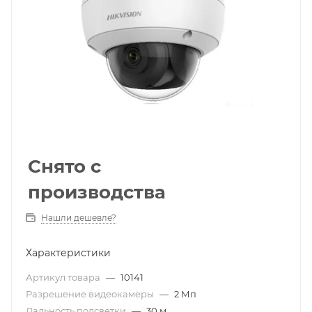
Снято с
производства
Нашли дешевле?
Характеристики
Артикул товара
—
10141
Разрешение видеокамеры
—
2 Мп
Дальность подсветки
—
30 м