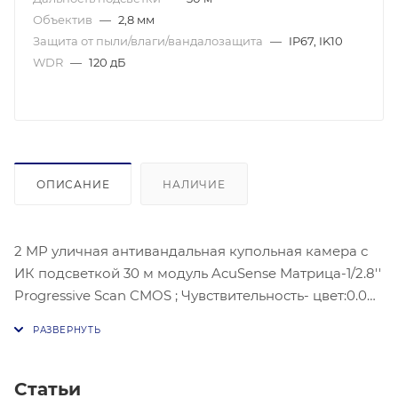
Объектив
—
2,8 мм
Защита от пыли/влаги/вандалозащита
—
IP67, IK10
WDR
—
120 дБ
ОПИСАНИЕ
НАЛИЧИЕ
2 MP уличная антивандальная купольная камера с
ИК подсветкой 30 м модуль AcuSense Матрица-1/2.8''
Progressive Scan CMOS ; Чувствительность- цвет:0.005
лк@(F1.2, AGC ВКЛ)ЧБ: 0.009лк @ (F1.6, AGC ВКЛ) 1
Статьи