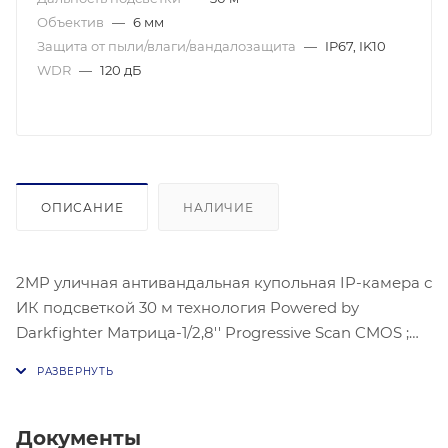
Объектив
—
6 мм
Защита от пыли/влаги/вандалозащита
—
IP67, IK10
WDR
—
120 дБ
ОПИСАНИЕ
НАЛИЧИЕ
2MP уличная антивандальная купольная IP-камера с
ИК подсветкой 30 м технология Powered by
Darkfighter Матрица-1/2,8'' Progressive Scan CMOS ;
Чувствительность- цвет:0.005лк@(F1,2, AGC ВКЛ) ),
0.009лк @ (F1.6, AGC вкл) . 1920 × 1080 @30к/с;
механический ИК-фильтр;Угол обзора объектива: по
горизонтали: 52°, Видео сжатие-Основной поток:
Документы