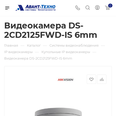
0
Видеокамера DS-
2CD2125FWD-IS 6mm
—
—
—
Главная
Каталог
Системы видеонаблюдения
—
—
IP видеокамеры
Купольные IP видеокамеры
Видеокамера DS-2CD2125FWD-IS 6mm