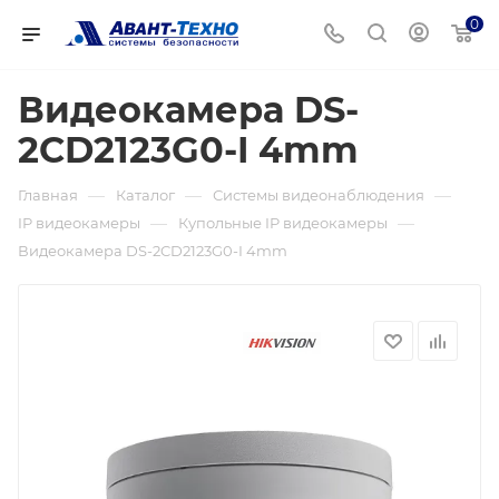
0
Видеокамера DS-
2CD2123G0-I 4mm
—
—
—
Главная
Каталог
Системы видеонаблюдения
—
—
IP видеокамеры
Купольные IP видеокамеры
Видеокамера DS-2CD2123G0-I 4mm