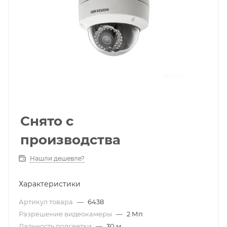
Снято с
производства
Нашли дешевле?
Характеристики
Артикул товара
—
6438
Разрешение видеокамеры
—
2 Мп
Дальность подсветки
—
30 м