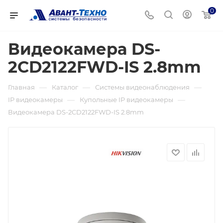
0
Видеокамера DS-
2CD2122FWD-IS 2.8mm
—
—
—
Главная
Каталог
Системы видеонаблюдения
—
—
IP видеокамеры
Купольные IP видеокамеры
Видеокамера DS-2CD2122FWD-IS 2.8mm