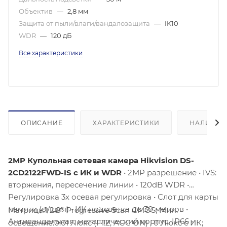
Объектив
—
2,8 мм
Защита от пыли/влаги/вандалозащита
—
IK10
WDR
—
120 дБ
Все характеристики
ОПИСАНИЕ
ХАРАКТЕРИСТИКИ
НАЛИЧИЕ
2MP Купольная сетевая камера Hikvision DS-
2CD2122FWD-IS с ИК и WDR
• 2MP разрешение • IVS:
вторжения, пересечение линии • 120dB WDR •
Регулировка 3х осевая регулировка • Слот для карты
памяти (опция) • ИК подсветка до 30 метров •
Матрица:1/2.8” Progressive Scan CMOS; Мин.
Антивандальная, металлический корпус, IP66 •
освещение:0.01 Люкс (F1.2, AGC ON) , 0 Люкс с ИК;